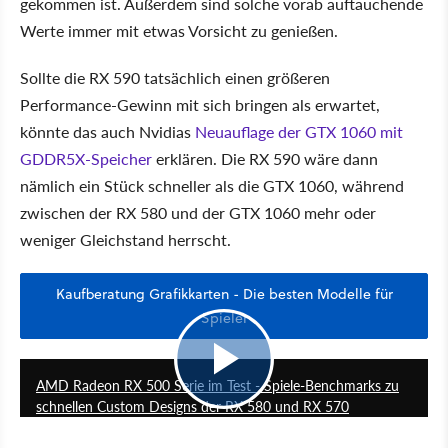
gekommen ist. Außerdem sind solche vorab auftauchende
Werte immer mit etwas Vorsicht zu genießen.
Sollte die RX 590 tatsächlich einen größeren
Performance-Gewinn mit sich bringen als erwartet,
könnte das auch Nvidias
Neuauflage der GTX 1060 mit
GDDR5X-Speicher
erklären. Die RX 590 wäre dann
nämlich ein Stück schneller als die GTX 1060, während
zwischen der RX 580 und der GTX 1060 mehr oder
weniger Gleichstand herrscht.
Kaufberatung Grafikkarten - Die besten Modelle für
Spieler
6:44
AMD Radeon RX 500 Serie im Test - Spiele-Benchmarks zu
schnellen Custom Designs der RX 580 und RX 570