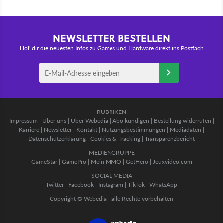
NEWSLETTER BESTELLEN
Hol' dir die neuesten Infos zu Games und Hardware direkt ins Postfach
RUBRIKEN
Impressum
|
Über uns
|
Über Webedia
|
Abo kündigen
|
Bestellung widerrufen
|
Karriere
|
Newsletter
|
Kontakt
|
Nutzungsbestimmungen
|
Mediadaten
|
Datenschutzerklärung
|
Cookies & Tracking
|
Transparenzbericht
MEDIENGRUPPE
GameStar
|
GamePro
|
Mein MMO
|
GetHero
|
Jeuxvideo.com
SOCIAL MEDIA
Twitter
|
Facebook
|
Instagram
|
TikTok
|
WhatsApp
Copyright © Webedia - alle Rechte vorbehalten