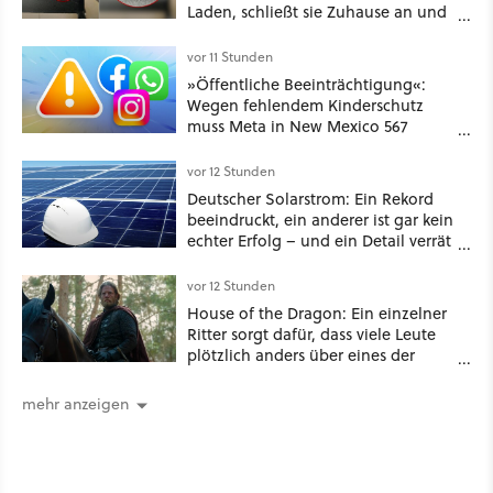
Laden, schließt sie Zuhause an und
schon hat er seine erste
funktionierende PlayStation [Best of
vor 11 Stunden
GameStar]
»Öffentliche Beeinträchtigung«:
Wegen fehlendem Kinderschutz
muss Meta in New Mexico 567
Millionen US-Dollar zahlen
vor 12 Stunden
Deutscher Solarstrom: Ein Rekord
beeindruckt, ein anderer ist gar kein
echter Erfolg – und ein Detail verrät
mehr über die Energiewende als
jede Zahl
vor 12 Stunden
House of the Dragon: Ein einzelner
Ritter sorgt dafür, dass viele Leute
plötzlich anders über eines der
umstrittensten Häuser von Game of
Thrones denken
mehr anzeigen