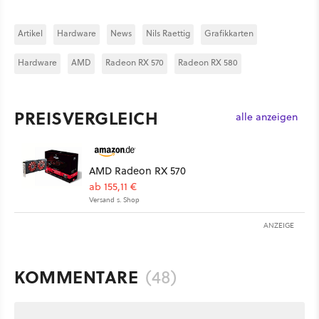
Artikel
Hardware
News
Nils Raettig
Grafikkarten
Hardware
AMD
Radeon RX 570
Radeon RX 580
PREISVERGLEICH
alle anzeigen
AMD Radeon RX 570
ab 155,11 €
Versand s. Shop
ANZEIGE
KOMMENTARE
(48)