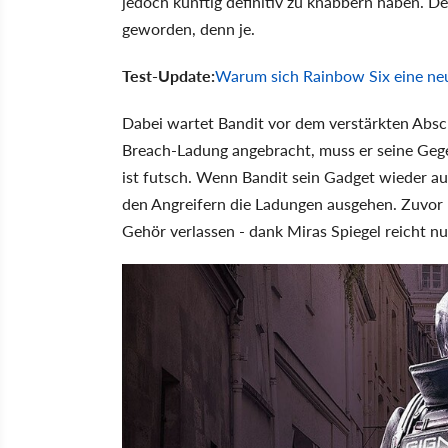
jedoch künftig definitiv zu knabbern haben. 
geworden, denn je.
Test-Update:
Warum sich Rainbow Six eine ne
Dabei wartet Bandit vor dem verstärkten Abs
Breach-Ladung angebracht, muss er seine Geg
ist futsch. Wenn Bandit sein Gadget wieder auf
den Angreifern die Ladungen ausgehen. Zuvor mu
Gehör verlassen - dank Miras Spiegel reicht nu