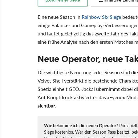
Auf einer Seite
Inhaltsverzeichni
Eine neue Season in
Rainbow Six Siege
bedeute
einige Balance- und Gameplay-Verbesserunge
und läutet gleichzeitig das zweite Jahr des Ta
eine frühe Analyse nach den ersten Matches 
Neue Operator, neue Tak
Die wichtigste Neuerung jeder Season sind
di
Velvet Shell verstärkt die bestehende Charak
Spezialeinheit GEO. Jackal übernimmt dabei die
Auf Knopfdruck aktiviert er das »Eyenox Mode
sichtbar
.
Wie bekomme ich die neuen Operator?
Prinzipiel
Siege kostenlos. Wer den Season Pass besitzt, b