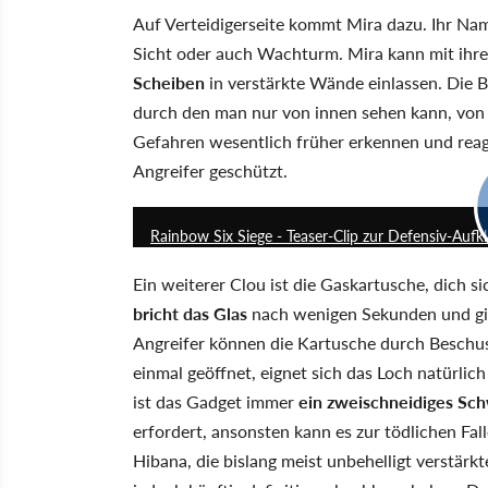
Auf Verteidigerseite kommt Mira dazu. Ihr Na
Sicht oder auch Wachturm. Mira kann mit ihrer
Scheiben
in verstärkte Wände einlassen. Die B
durch den man nur von innen sehen kann, von 
Gefahren wesentlich früher erkennen und reagi
Angreifer geschützt.
Rainbow Six Siege - Teaser-Clip zur Defensiv-Aufkl
Ein weiterer Clou ist die Gaskartusche, dich si
bricht das Glas
nach wenigen Sekunden und gibt
Angreifer können die Kartusche durch Beschu
einmal geöffnet, eignet sich das Loch natürli
ist das Gadget immer
ein zweischneidiges Sc
erfordert, ansonsten kann es zur tödlichen Fal
Hibana, die bislang meist unbehelligt verstär