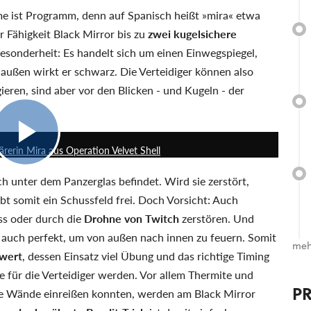
me ist Programm, denn auf Spanisch heißt »mira« etwa
 Fähigkeit Black Mirror bis zu
zwei kugelsichere
esonderheit: Es handelt sich um einen Einwegspiegel,
außen wirkt er schwarz. Die Verteidiger können also
eren, sind aber vor den Blicken - und Kugeln - der
0:12
ärerin Mira aus Operation Velvet Shell
ch unter dem Panzerglas befindet. Wird sie zerstört,
 somit ein Schussfeld frei. Doch Vorsicht: Auch
ss oder durch die
Drohne von Twitch
zerstören. Und
ch auch perfekt, um von außen nach innen zu feuern. Somit
meh
hwert
, dessen Einsatz viel Übung und das richtige Timing
le für die Verteidiger werden. Vor allem Thermite und
P
kte Wände einreißen konnten, werden am Black Mirror