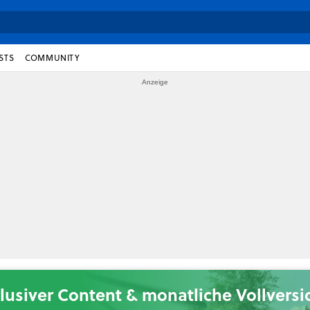
STS
COMMUNITY
lusiver Content & monatliche Vollvers