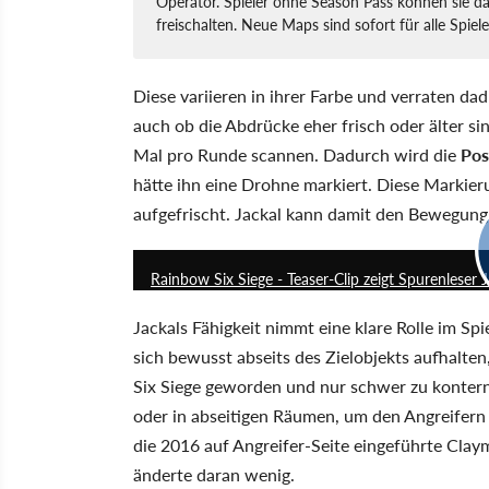
Operator. Spieler ohne Season Pass können sie d
freischalten. Neue Maps sind sofort für alle Spiele
Diese variieren in ihrer Farbe und verraten da
auch ob die Abdrücke eher frisch oder älter si
Mal pro Runde scannen. Dadurch wird die
Pos
hätte ihn eine Drohne markiert. Diese Markie
aufgefrischt. Jackal kann damit den Bewegung
Rainbow Six Siege - Teaser-Clip zeigt Spurenleser 
Jackals Fähigkeit nimmt eine klare Rolle im Spi
sich bewusst abseits des Zielobjekts aufhalte
Six Siege geworden und nur schwer zu kontern
oder in abseitigen Räumen, um den Angreifern b
die 2016 auf Angreifer-Seite eingeführte Cla
änderte daran wenig.