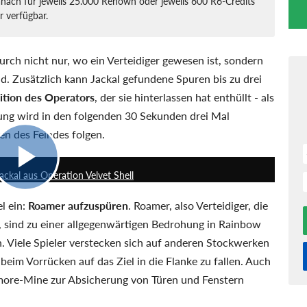
anach für jeweils 25.000 Renown oder jeweils 600 R6-Credits
r verfügbar.
durch nicht nur, wo ein Verteidiger gewesen ist, sondern
nd. Zusätzlich kann Jackal gefundene Spuren bis zu drei
ition des Operators
, der sie hinterlassen hat enthüllt - als
rung wird in den folgenden 30 Sekunden drei Mal
en des Feindes folgen.
0:16
Jackal aus Operation Velvet Shell
el ein:
Roamer aufzuspüren
. Roamer, also Verteidiger, die
n, sind zu einer allgegenwärtigen Bedrohung in Rainbow
. Viele Spieler verstecken sich auf anderen Stockwerken
eim Vorrücken auf das Ziel in die Flanke zu fallen. Auch
ymore-Mine zur Absicherung von Türen und Fenstern