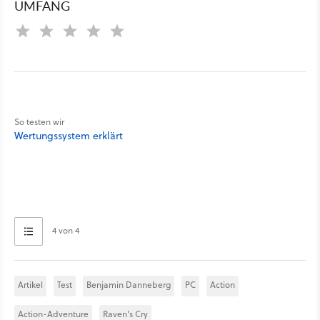
UMFANG
So testen wir
Wertungssystem erklärt
4 von 4
Artikel
Test
Benjamin Danneberg
PC
Action
Action-Adventure
Raven's Cry