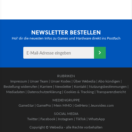
NEWSLETTER BESTELLEN
Hol' dir die neuesten Infos zu Games und Hardware direkt ins Postfach
RUBRIKEN
Impressum
|
Unser Team
|
Unser Kodex
|
Über Webedia
|
Abo kündigen
|
Bestellung widerrufen
|
Karriere
|
Newsletter
|
Kontakt
|
Nutzungsbestimmungen
|
Mediadaten
|
Datenschutzerklärung
|
Cookies & Tracking
|
Transparenzbericht
MEDIENGRUPPE
GameStar
|
GamePro
|
Mein MMO
|
GetHero
|
Jeuxvideo.com
SOCIAL MEDIA
Twitter
|
Facebook
|
Instagram
|
TikTok
|
WhatsApp
Copyright © Webedia - alle Rechte vorbehalten