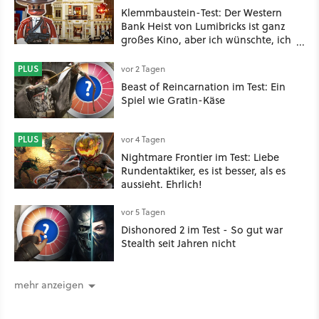
Klemmbaustein-Test: Der Western
Bank Heist von Lumibricks ist ganz
großes Kino, aber ich wünschte, ich
hätte vorher nie von der Marke
gehört
PLUS
vor 2 Tagen
Beast of Reincarnation im Test: Ein
Spiel wie Gratin-Käse
PLUS
vor 4 Tagen
Nightmare Frontier im Test: Liebe
Rundentaktiker, es ist besser, als es
aussieht. Ehrlich!
vor 5 Tagen
Dishonored 2 im Test - So gut war
Stealth seit Jahren nicht
mehr anzeigen