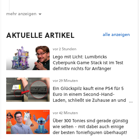
mehr anzeigen
AKTUELLE ARTIKEL
alle anzeigen
vor 2 Stunden
Lego mit Licht: Lumibricks
Cyberpunk Game Stack ist im Test
definitiv nichts für Anfänger
vor 29 Minuten
Ein Glückspilz kauft eine PS4 für 5
Euro in einem Second-Hand-
Laden, schließt sie Zuhause an und
schon hat er seine erste
funktionierende PlayStation [Best of
vor 42 Minuten
GameStar]
Über 300 Tonies sind gerade günstig
wie selten - mit dabei auch einige
der besten Toniefiguren überhaupt!