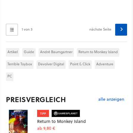
1 von 3
nächste Seite
Artikel
Guide
André Baumgartner
Return to Monkey Island
Terrible Toybox
Devolver Digital
Point & Click
Adventure
PC
PREISVERGLEICH
alle anzeigen
TIPP
Return to Monkey Island
ab 9,80 €