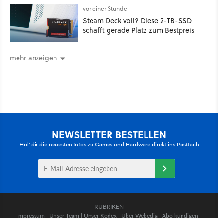
vor einer Stunde
Steam Deck voll? Diese 2-TB-SSD
schafft gerade Platz zum Bestpreis
mehr anzeigen
NEWSLETTER BESTELLEN
Hol' dir die neuesten Infos zu Games und Hardware direkt ins Postfach
RUBRIKEN
Impressum
|
Unser Team
|
Unser Kodex
|
Über Webedia
|
Abo kündigen
|