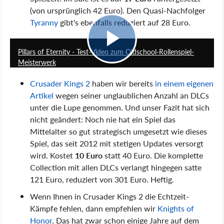
(von ursprünglich 42 Euro). Den Quasi-Nachfolger
Tyranny
gibt's ebenfalls reduziert auf 28 Euro.
9:36
Pillars of Eternity - Test-Video zum Oldschool-Rollenspiel-
Meisterwerk
Crusader Kings 2
haben wir bereits
in einem eigenen
Artikel
wegen seiner unglaublichen Anzahl an DLCs
unter die Lupe genommen. Und unser Fazit hat sich
nicht geändert: Noch nie hat ein Spiel das
Mittelalter so gut strategisch umgesetzt wie dieses
Spiel, das seit 2012 mit stetigen Updates versorgt
wird. Kostet
10 Euro
statt 40 Euro. Die komplette
Collection mit allen DLCs verlangt hingegen satte
121 Euro, reduziert von 301 Euro. Heftig.
Wenn Ihnen in Crusader Kings 2 die Echtzeit-
Kämpfe fehlen, dann empfehlen wir
Knights of
Honor
. Das hat zwar schon einige Jahre auf dem