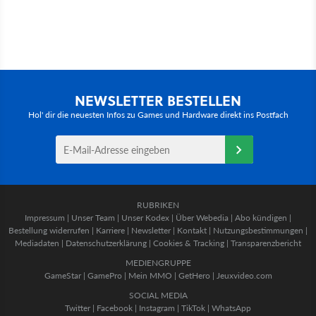
NEWSLETTER BESTELLEN
Hol' dir die neuesten Infos zu Games und Hardware direkt ins Postfach
RUBRIKEN
Impressum
|
Unser Team
|
Unser Kodex
|
Über Webedia
|
Abo kündigen
|
Bestellung widerrufen
|
Karriere
|
Newsletter
|
Kontakt
|
Nutzungsbestimmungen
|
Mediadaten
|
Datenschutzerklärung
|
Cookies & Tracking
|
Transparenzbericht
MEDIENGRUPPE
GameStar
|
GamePro
|
Mein MMO
|
GetHero
|
Jeuxvideo.com
SOCIAL MEDIA
Twitter
|
Facebook
|
Instagram
|
TikTok
|
WhatsApp