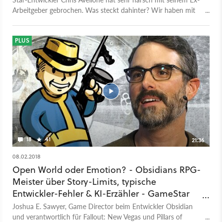
Arbeitgeber gebrochen. Was steckt dahinter? Wir haben mit
ihm über die Probleme hinter den Kulissen gesprochen.
PLUS
18
41
21:36
08.02.2018
Open World oder Emotion? - Obsidians RPG-
Meister über Story-Limits, typische
Entwickler-Fehler & KI-Erzähler - GameStar
TV
Joshua E. Sawyer, Game Director beim Entwickler Obsidian
und verantwortlich für Fallout: New Vegas und Pillars of