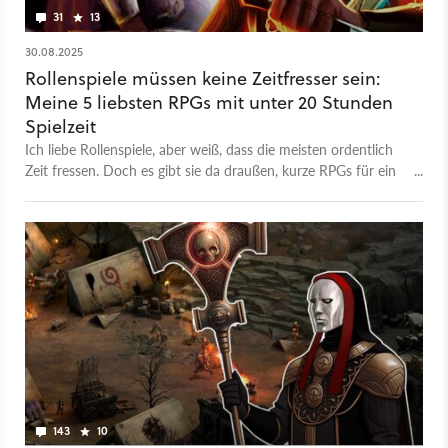
für die hauseigene Marke entwickelt haben und warum erst
31
13
der zweite Serienteil mit einigen Fantasy-Traditionen bricht.
Besser als Divinity: Original Sin 2? Angespielt-Vorschau zu
30.08.2025
Pillars of Eternity 2 Wer die englische Original-Fassung des
Rollenspiele müssen keine Zeitfresser sein:
Interviews hören will, findet sie ebenfalls auf GameStar.de im
Meine 5 liebsten RPGs mit unter 20 Stunden
Plus-Bereich.
Spielzeit
Ich liebe Rollenspiele, aber weiß, dass die meisten ordentlich
Zeit fressen. Doch es gibt sie da draußen, kurze RPGs für ein
einziges Wochenende. Das sind meine 5 Favoriten.
143
10