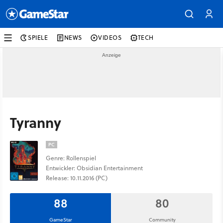
SPIELE
NEWS
VIDEOS
TECH
Tyranny
PC
Genre: Rollenspiel
Entwickler: Obsidian Entertainment
Release: 10.11.2016 (PC)
88
80
GameStar
Community