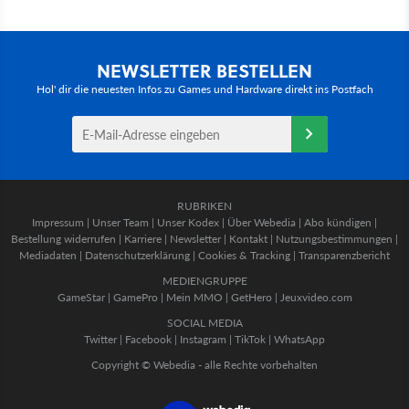
NEWSLETTER BESTELLEN
Hol' dir die neuesten Infos zu Games und Hardware direkt ins Postfach
RUBRIKEN
Impressum
|
Unser Team
|
Unser Kodex
|
Über Webedia
|
Abo kündigen
|
Bestellung widerrufen
|
Karriere
|
Newsletter
|
Kontakt
|
Nutzungsbestimmungen
|
Mediadaten
|
Datenschutzerklärung
|
Cookies & Tracking
|
Transparenzbericht
MEDIENGRUPPE
GameStar
|
GamePro
|
Mein MMO
|
GetHero
|
Jeuxvideo.com
SOCIAL MEDIA
Twitter
|
Facebook
|
Instagram
|
TikTok
|
WhatsApp
Copyright © Webedia - alle Rechte vorbehalten