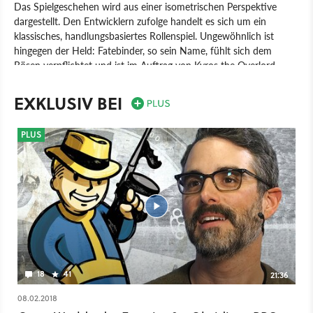
Das Spielgeschehen wird aus einer isometrischen Perspektive
dargestellt. Den Entwicklern zufolge handelt es sich um ein
klassisches, handlungsbasiertes Rollenspiel. Ungewöhnlich ist
hingegen der Held: Fatebinder, so sein Name, fühlt sich dem
Bösen verpflichtet und ist im Auftrag von Kyros the Overlord
unterwegs.
EXKLUSIV BEI
Spiel
PC
Rollenspiel
Paradox Interactive
Obsidian Entertainment
Tyranny
PLUS
18
41
21:36
08.02.2018