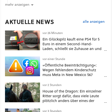
mehr anzeigen
AKTUELLE NEWS
alle anzeigen
vor 26 Minuten
Ein Glückspilz kauft eine PS4 für 5
Euro in einem Second-Hand-
Laden, schließt sie Zuhause an und
schon hat er seine erste
funktionierende PlayStation [Best of
vor einer Stunde
GameStar]
»Öffentliche Beeinträchtigung«:
Wegen fehlendem Kinderschutz
muss Meta in New Mexico 567
Millionen US-Dollar zahlen
vor 2 Stunden
House of the Dragon: Ein einzelner
Ritter sorgt dafür, dass viele Leute
plötzlich anders über eines der
umstrittensten Häuser von Game of
Thrones denken
vor 3 Stunden