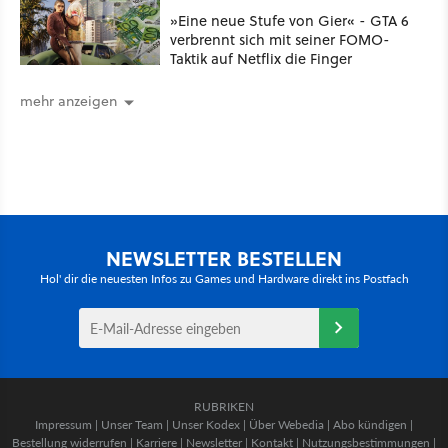
»Eine neue Stufe von Gier« - GTA 6
verbrennt sich mit seiner FOMO-
Taktik auf Netflix die Finger
mehr anzeigen
NEWSLETTER BESTELLEN
Hol' dir die neuesten Infos zu Games und Hardware direkt ins Postfach
RUBRIKEN
Impressum
|
Unser Team
|
Unser Kodex
|
Über Webedia
|
Abo kündigen
|
Bestellung widerrufen
|
Karriere
|
Newsletter
|
Kontakt
|
Nutzungsbestimmungen
|