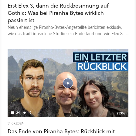
spielen, sowie neue Seiten unserer Teammitglieder. Falls ihr
Erst Elex 3, dann die Rückbesinnung auf
Themenwünsche habt, dann schreibt sie gerne in die
Gothic: Was bei Piranha Bytes wirklich
Kommentare!
passiert ist
Neun ehemalige Piranha-Bytes-Angestellte berichten exklusiv,
wie das traditionsreiche Studio sein Ende fand und wie Elex 3
ausgesehen hätte.
24
19
23:06
31.07.2024
Das Ende von Piranha Bytes: Rückblick mit