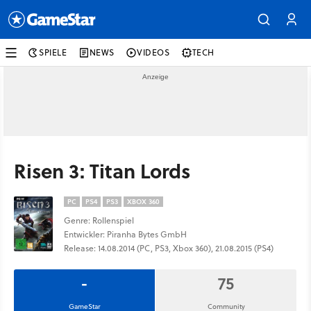
SPIELE
NEWS
VIDEOS
TECH
Risen 3: Titan Lords
PC
PS4
PS3
XBOX 360
Genre: Rollenspiel
Entwickler: Piranha Bytes GmbH
Release: 14.08.2014 (PC, PS3, Xbox 360), 21.08.2015 (PS4)
-
75
GameStar
Community