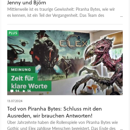
Jenny und Björn
Mittlerweile ist es traurige Gewissheit: Piranha Bytes, wie wir
es kennen, ist ein Teil der Vergangenheit. Das Team des
Gothic-, Risen- und Elex-Entwicklers hat sich aufgelöst und
verteilt sich bereits teilweise auf andere deutsche Studios.
Jenny und Björn Pankratz fangen mit Pithead Studios sogar
PLUS
noch einmal neu im Indie-Bereich an und arbeiten bereits an
einem neuen Spiel. In knapp 20 Jahren hat Piranha Bytes
neun Spiele hervorgebracht, manche davon genießen vor
allem im europäischen Raum ein extrem hohes Ansehen.
Warum das so ist und wie die Rollenspiele entstanden sind,
schauen wir uns noch einmal zusammen mit Jenny und Björn
an.
94
56
13.07.2024
Tod von Piranha Bytes: Schluss mit den
Ausreden, wir brauchen Antworten!
Über Jahrzehnte haben die Rollenspiele von Piranha Bytes wie
Gothic und Elex zahllose Menschen begeistert. Das Ende des