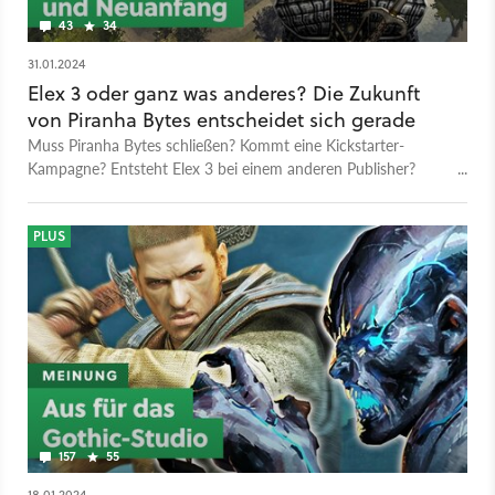
43
34
31.01.2024
Elex 3 oder ganz was anderes? Die Zukunft
von Piranha Bytes entscheidet sich gerade
Muss Piranha Bytes schließen? Kommt eine Kickstarter-
Kampagne? Entsteht Elex 3 bei einem anderen Publisher?
Peter bewertet für euch die gängigsten Theorien.
PLUS
157
55
18.01.2024