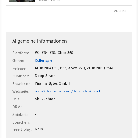
ANZEIGE
Allgemeine Informationen
PC, PS4, PS3, Xbox 360
Plattform:
Rollenspiel
Genre:
14.08.2014 (PC, PS3, Xbox 360), 21.08.2015 (PS4)
Release:
Deep Silver
Publisher:
Piranha Bytes GmbH
Entwickler:
risen3.deepsilver.com/de_c_desk.html
Webseite:
ab 12 Jahren
USK:
-
DRM:
-
Spielzeit:
-
Sprachen:
Nein
Free 2 play: