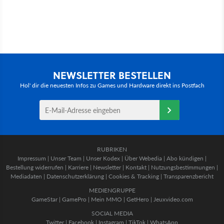
NEWSLETTER BESTELLEN
Hol' dir die neuesten Infos zu Games und Hardware direkt ins Postfach
RUBRIKEN
Impressum
|
Unser Team
|
Unser Kodex
|
Über Webedia
|
Abo kündigen
|
Bestellung widerrufen
|
Karriere
|
Newsletter
|
Kontakt
|
Nutzungsbestimmungen
|
Mediadaten
|
Datenschutzerklärung
|
Cookies & Tracking
|
Transparenzbericht
MEDIENGRUPPE
GameStar
|
GamePro
|
Mein MMO
|
GetHero
|
Jeuxvideo.com
SOCIAL MEDIA
Twitter
|
Facebook
|
Instagram
|
TikTok
|
WhatsApp