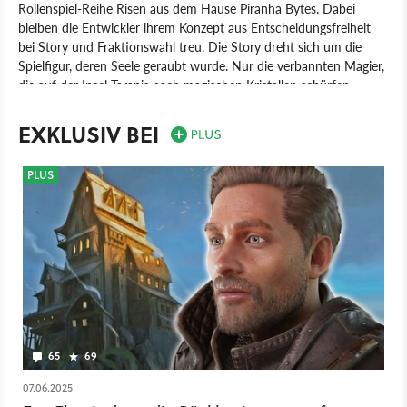
Rollenspiel-Reihe Risen aus dem Hause Piranha Bytes. Dabei
bleiben die Entwickler ihrem Konzept aus Entscheidungsfreiheit
bei Story und Fraktionswahl treu. Die Story dreht sich um die
Spielfigur, deren Seele geraubt wurde. Nur die verbannten Magier,
die auf der Insel Taranis nach magischen Kristallen schürfen,
können dem Spieler helfen.
EXKLUSIV BEI
Spiel
PC
PlayStation 3
PlayStation 4
Xbox 360
PlayStation
Xbox
Rollenspiel
Deep Silver
PLUS
65
69
07.06.2025