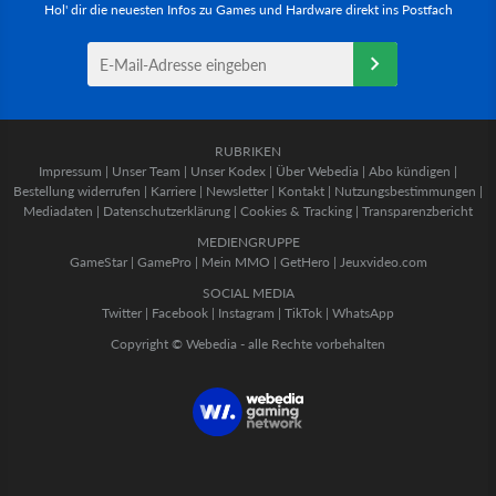
Hol' dir die neuesten Infos zu Games und Hardware direkt ins Postfach
RUBRIKEN
Impressum
|
Unser Team
|
Unser Kodex
|
Über Webedia
|
Abo kündigen
|
Bestellung widerrufen
|
Karriere
|
Newsletter
|
Kontakt
|
Nutzungsbestimmungen
|
Mediadaten
|
Datenschutzerklärung
|
Cookies & Tracking
|
Transparenzbericht
MEDIENGRUPPE
GameStar
|
GamePro
|
Mein MMO
|
GetHero
|
Jeuxvideo.com
SOCIAL MEDIA
Twitter
|
Facebook
|
Instagram
|
TikTok
|
WhatsApp
Copyright © Webedia - alle Rechte vorbehalten