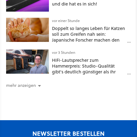
und die hat es in sich!
vor einer Stunde
Doppelt so langes Leben für Katzen
soll zum Greifen nah sein:
Japanische Forscher machen den
Traum vieler Tierbesitzer angeblich
wahr, doch über 1.200 Kommentare
vor 3 Stunden
zeigen, dass es nicht so einfach ist
HiFi-Lautsprecher zum
Hammerpreis: Studio-Qualität
gibt's deutlich günstiger als ihr
denkt!
mehr anzeigen
NEWSLETTER BESTELLEN