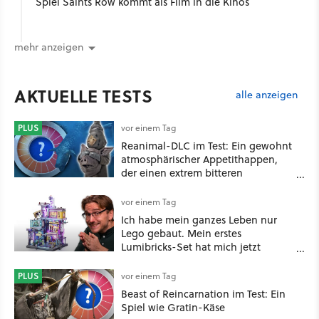
Spiel Saints Row kommt als Film in die Kinos
mehr anzeigen
AKTUELLE TESTS
alle anzeigen
PLUS
vor einem Tag
Reanimal-DLC im Test: Ein gewohnt
atmosphärischer Appetithappen,
der einen extrem bitteren
Nachgeschmack hinterlässt
vor einem Tag
Ich habe mein ganzes Leben nur
Lego gebaut. Mein erstes
Lumibricks-Set hat mich jetzt
nachhaltig beeindruckt: Game
Stack im Test
PLUS
vor einem Tag
Beast of Reincarnation im Test: Ein
Spiel wie Gratin-Käse