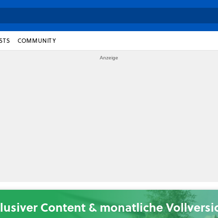
STS
COMMUNITY
lusiver Content & monatliche Vollvers