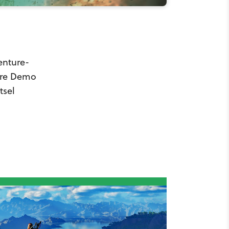
enture-
are Demo
tsel