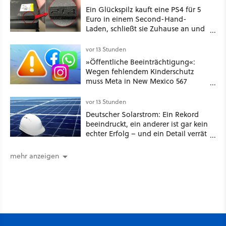
Ein Glückspilz kauft eine PS4 für 5
Euro in einem Second-Hand-
Laden, schließt sie Zuhause an und
schon hat er seine erste
funktionierende PlayStation [Best of
vor 13 Stunden
GameStar]
»Öffentliche Beeinträchtigung«:
Wegen fehlendem Kinderschutz
muss Meta in New Mexico 567
Millionen US-Dollar zahlen
vor 13 Stunden
Deutscher Solarstrom: Ein Rekord
beeindruckt, ein anderer ist gar kein
echter Erfolg – und ein Detail verrät
mehr über die Energiewende als
jede Zahl
mehr anzeigen