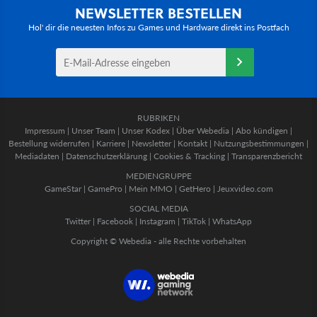
NEWSLETTER BESTELLEN
Hol' dir die neuesten Infos zu Games und Hardware direkt ins Postfach
RUBRIKEN
Impressum
|
Unser Team
|
Unser Kodex
|
Über Webedia
|
Abo kündigen
|
Bestellung widerrufen
|
Karriere
|
Newsletter
|
Kontakt
|
Nutzungsbestimmungen
|
Mediadaten
|
Datenschutzerklärung
|
Cookies & Tracking
|
Transparenzbericht
MEDIENGRUPPE
GameStar
|
GamePro
|
Mein MMO
|
GetHero
|
Jeuxvideo.com
SOCIAL MEDIA
Twitter
|
Facebook
|
Instagram
|
TikTok
|
WhatsApp
Copyright © Webedia - alle Rechte vorbehalten