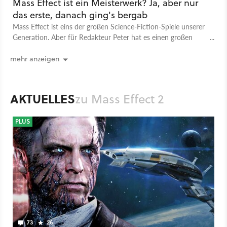
Mass Effect ist ein Meisterwerk? Ja, aber nur
das erste, danach ging's bergab
Mass Effect ist eins der großen Science-Fiction-Spiele unserer
Generation. Aber für Redakteur Peter hat es einen großen
Fehler gemacht - ab Teil 2.
mehr anzeigen
AKTUELLES
zu Mass Effect 2
PLUS
73
26