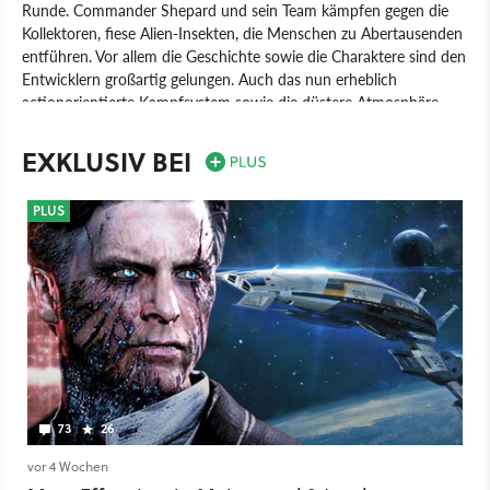
Runde. Commander Shepard und sein Team kämpfen gegen die
Kollektoren, fiese Alien-Insekten, die Menschen zu Abertausenden
entführen. Vor allem die Geschichte sowie die Charaktere sind den
Entwicklern großartig gelungen. Auch das nun erheblich
actionorientierte Kampfsystem sowie die düstere Atmosphäre
überzeugen.
EXKLUSIV BEI
Spiel
PC
PlayStation 3
Xbox 360
PlayStation
Xbox
Action-Rollenspiel
Rollenspiel
Electronic Arts
PLUS
73
26
vor 4 Wochen