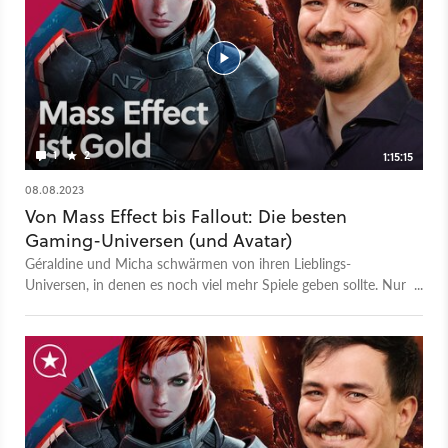
1
2
1:15:15
08.08.2023
Von Mass Effect bis Fallout: Die besten
Gaming-Universen (und Avatar)
Géraldine und Micha schwärmen von ihren Lieblings-
Universen, in denen es noch viel mehr Spiele geben sollte. Nur
James Cameron muss tapfer sein, denn Avatar gehört
garantiert nicht dazu. Das ist die Videoversion unseres
GameStar Podcasts. - Zum Artikel samt Podcast-Version - Alle
Folgen des GameStar Podcasts - GameStar Podcast bei Apple
Podcasts - GameStar Podcast bei Spotify - GameStar Podcast
bei Podcast Addict Mehr Videotalks findet ihr auf bei
GameStar Talk - auch auf Youtube. Was ist GameStar Talk?