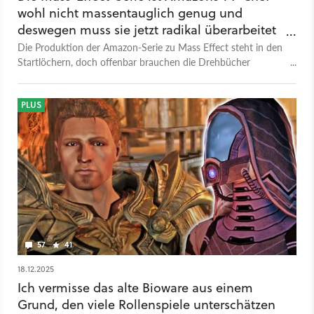
wohl nicht massentauglich genug und
deswegen muss sie jetzt radikal überarbeitet
werden
Die Produktion der Amazon-Serie zu Mass Effect steht in den
Startlöchern, doch offenbar brauchen die Drehbücher
nochmal mehr Aufmerksamkeit.
PLUS
57
41
18.12.2025
Ich vermisse das alte Bioware aus einem
Grund, den viele Rollenspiele unterschätzen