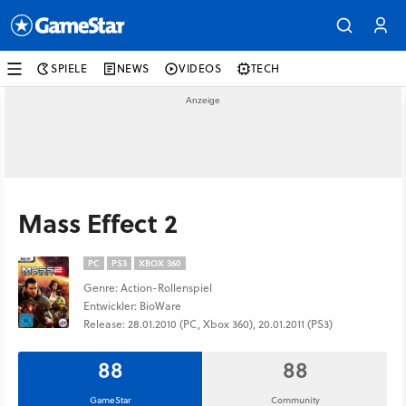
SPIELE
NEWS
VIDEOS
TECH
Mass Effect 2
PC
PS3
XBOX 360
Genre: Action-Rollenspiel
Entwickler: BioWare
Release: 28.01.2010 (PC, Xbox 360), 20.01.2011 (PS3)
88
88
GameStar
Community