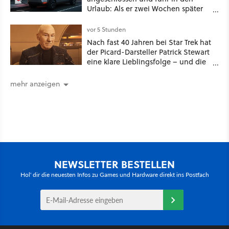
Urlaub: Als er zwei Wochen später
zurückkam, sprang der Truck nicht
mehr an [Best of GameStar]
vor 5 Stunden
Nach fast 40 Jahren bei Star Trek hat
der Picard-Darsteller Patrick Stewart
eine klare Lieblingsfolge – und die
ist Familiensache
mehr anzeigen
NEWSLETTER BESTELLEN
Hol' dir die neuesten Infos zu Games und Hardware direkt ins Postfach