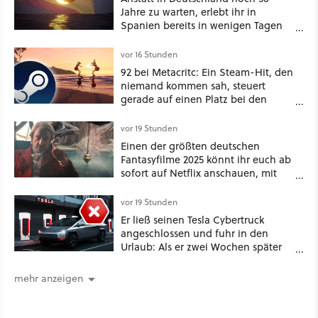
Jahre zu warten, erlebt ihr in
Spanien bereits in wenigen Tagen
ein schattiges Sommer-Spektakel
vor 16 Stunden
92 bei Metacritc: Ein Steam-Hit, den
niemand kommen sah, steuert
gerade auf einen Platz bei den
Game Awards zu
vor 19 Stunden
Einen der größten deutschen
Fantasyfilme 2025 könnt ihr euch ab
sofort auf Netflix anschauen, mit
dabei: ein Star aus Der Hobbit
vor 19 Stunden
Er ließ seinen Tesla Cybertruck
angeschlossen und fuhr in den
Urlaub: Als er zwei Wochen später
zurückkam, sprang der Truck nicht
mehr an [Best of GameStar]
mehr anzeigen