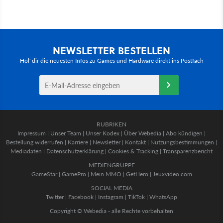
NEWSLETTER BESTELLEN
Hol' dir die neuesten Infos zu Games und Hardware direkt ins Postfach
RUBRIKEN
Impressum
|
Unser Team
|
Unser Kodex
|
Über Webedia
|
Abo kündigen
|
Bestellung widerrufen
|
Karriere
|
Newsletter
|
Kontakt
|
Nutzungsbestimmungen
|
Mediadaten
|
Datenschutzerklärung
|
Cookies & Tracking
|
Transparenzbericht
MEDIENGRUPPE
GameStar
|
GamePro
|
Mein MMO
|
GetHero
|
Jeuxvideo.com
SOCIAL MEDIA
Twitter
|
Facebook
|
Instagram
|
TikTok
|
WhatsApp
Copyright © Webedia - alle Rechte vorbehalten