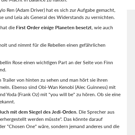
Kylo Ren (Adam Driver) hat es sich zur Aufgabe gemacht,
uke und Leia als General des Widerstands zu vernichten.
 hat die
First Order einige Planeten besetzt
, wie auch
holt und nimmt für die Rebellen einen gefährlichen
ebellin Rose einen wichtigen Part an der Seite von Finn
nd.
im Trailer von hinten zu sehen und man hört sie ihren
eln. Ebenso sind Obi-Wan Kenobi (Alec Guinness) mit
d Yoda (Frank Oz) mit "you will be" zu hören. Ob sie eine
ekannt.
Buch mit dem Siegel des Jedi-Orden
. Die Sprecher aus
derhergestellt werden müsste". Das könnte darauf
 der "Chosen One" wäre, sondern jemand anderes und die