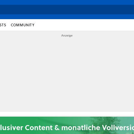
STS
COMMUNITY
lusiver Content & monatliche Vollvers