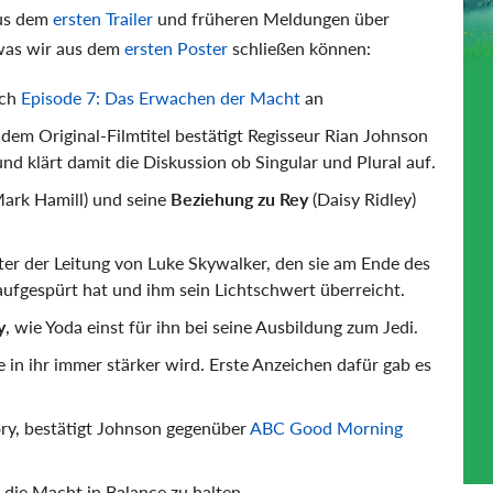
aus dem
ersten Trailer
und früheren Meldungen über
 was wir aus dem
ersten Poster
schließen können:
uch
Episode 7: Das Erwachen der Macht
an
 dem Original-Filmtitel bestätigt Regisseur Rian Johnson
nd klärt damit die Diskussion ob Singular und Plural auf.
ark Hamill) und seine
Beziehung zu Rey
(Daisy Ridley)
ter der Leitung von Luke Skywalker, den sie am Ende des
aufgespürt hat und ihm sein Lichtschwert überreicht.
y
, wie Yoda einst für ihn bei seine Ausbildung zum Jedi.
ie in ihr immer stärker wird. Erste Anzeichen dafür gab es
ory, bestätigt Johnson gegenüber
ABC Good Morning
die Macht in Balance zu halten.