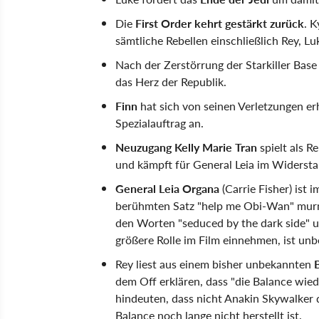
Die
First Order kehrt gestärkt zurück
. 
sämtliche Rebellen einschließlich Rey, L
Nach der Zerstörrung der Starkiller Base
das Herz der Republik.
Finn
hat sich von seinen Verletzungen er
Spezialauftrag an.
Neuzugang Kelly Marie Tran
spielt als R
und kämpft für General Leia im Widersta
General Leia Organa
(Carrie Fisher) ist 
berühmten Satz "help me Obi-Wan" murm
den Worten "seduced by the dark side" un
größere Rolle im Film einnehmen, ist unb
Rey liest aus einem bisher unbekannten
dem Off erklären, dass "die Balance wie
hindeuten, dass nicht Anakin Skywalker
Balance noch lange nicht herstellt ist.