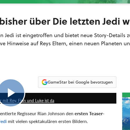
 bisher über Die letzten Jedi 
zten Jedi ist eingetroffen und bietet neue Story-Details 
sive Hinweise auf Reys Eltern, einen neuen Planeten un
GameStar bei Google bevorzugen
2:05
er mit Rey, Finn und Luke ist da
entierte Regisseur Rian Johnson den
ersten Teaser-
Jedi
mit vielen spektakulären ersten Bildern.