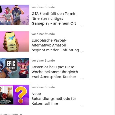
vor einer Stunde
GTA 6 enthüllt den Termin
für erstes richtiges
58
6
Gameplay - an einem Ort
mit dem niemand
gerechnet hatte
vor einer Stunde
Europäische Paypal-
Alternative: Amazon
beginnt mit der Einführung
von Wero
vor einer Stunde
Kostenlos bei Epic: Diese
Woche bekommt ihr gleich
zwei Atmosphäre-Kracher
für gemütliche Abende
vor einer Stunde
Neue
Behandlungsmethode für
Katzen soll ihre
Lebensspanne »von 15 auf
30 Jahre verdoppeln« und
r anzeigen