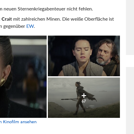
m neuen Sternenkriegabenteuer nicht fehlen.
 Crait
mit zahlreichen Minen. Die weiße Oberfläche ist
son gegenüber
EW
.
67
um Kinofilm ansehen