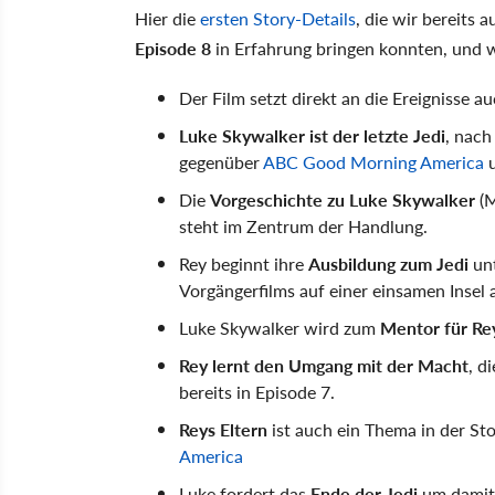
Hier die
ersten Story-Details
, die wir bereits 
Episode 8
in Erfahrung bringen konnten, und
Der Film setzt direkt an die Ereignisse a
Luke Skywalker ist der letzte Jedi
, nach
gegenüber
ABC Good Morning America
u
Die
Vorgeschichte zu Luke Skywalker
(M
steht im Zentrum der Handlung.
Rey beginnt ihre
Ausbildung zum Jedi
un
Vorgängerfilms auf einer einsamen Insel 
Luke Skywalker wird zum
Mentor für Re
Rey lernt den Umgang mit der Macht
, d
bereits in Episode 7.
Reys Eltern
ist auch ein Thema in der St
America
Luke fordert das
Ende der Jedi
um damit 