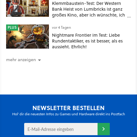
Klemmbaustein-Test: Der Western
Bank Heist von Lumibricks ist ganz
großes Kino, aber ich wünschte, ich
hätte vorher nie von der Marke
gehört
PLUS
vor 4 Tagen
Nightmare Frontier im Test: Liebe
Rundentaktiker, es ist besser, als es
aussieht. Ehrlich!
mehr anzeigen
NEWSLETTER BESTELLEN
Hol' dir die neuesten Infos zu Games und Hardware direkt ins Postfach