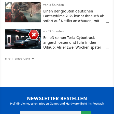
vor 18 Stunden
Einen der größten deutschen
Fantasyfilme 2025 könnt ihr euch ab
sofort auf Netflix anschauen, mit
dabei: ein Star aus Der Hobbit
vor 19 Stunden
Er ließ seinen Tesla Cybertruck
angeschlossen und fuhr in den
Urlaub: Als er zwei Wochen später
zurückkam, sprang der Truck nicht
mehr an [Best of GameStar]
mehr anzeigen
NEWSLETTER BESTELLEN
Hol' dir die neuesten Infos zu Games und Hardware direkt ins Postfach