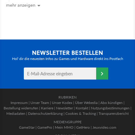
mehr anzeigen
NEWSLETTER BESTELLEN
Hol' dir die neuesten Infos zu Games und Hardware direkt ins Postfach
RUBRIKEN
Impressum
|
Unser Team
|
Unser Kodex
|
Über Webedia
|
Abo kündigen
|
Bestellung widerrufen
|
Karriere
|
Newsletter
|
Kontakt
|
Nutzungsbestimmungen
|
Mediadaten
|
Datenschutzerklärung
|
Cookies & Tracking
|
Transparenzbericht
MEDIENGRUPPE
GameStar
|
GamePro
|
Mein MMO
|
GetHero
|
Jeuxvideo.com