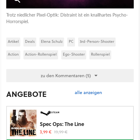
Trotz niedlicher Pixel-Optik: Distraint ist ein knallhartes Psycho-
Horrorspiel.
Artikel
Deals
Elena Schulz
PC
3rd-Person-Shooter
Action
Action-Rollenspiel
Ego-Shooter
Rollenspiel
zu den Kommentaren (5)
ANGEBOTE
alle anzeigen
Spec Ops: The Line
3,99 €
19,99 €