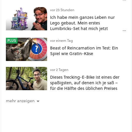
Nachgeschmack hinterlässt
vor 23 Stunden
Ich habe mein ganzes Leben nur
Lego gebaut. Mein erstes
Lumibricks-Set hat mich jetzt
nachhaltig beeindruckt: Game
Stack im Test
PLUS
vor einem Tag
Beast of Reincarnation im Test: Ein
Spiel wie Gratin-Käse
vor 2 Tagen
Dieses Trecking-E-Bike ist eines der
spaßigsten, auf denen ich je saß –
für die Hälfte des üblichen Preises
mehr anzeigen