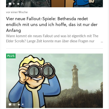
9
7
vor einer Woche
Vier neue Fallout-Spiele: Bethesda redet
endlich mit uns und ich hoffe, das ist nur der
Anfang
Wann kommt ein neues Fallout und was ist eigentlich mit The
Elder Scrolls? Lange Zeit konnte man über diese Fragen nur
spekulieren doch jetzt hat Bethesda endlich sein Schweigen
gebrochen. Und das kann für mich nur der Anfang sein.
PLUS
12
4