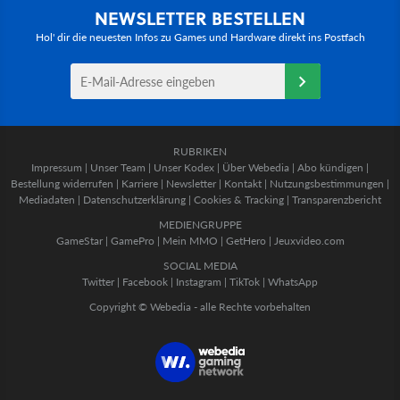
NEWSLETTER BESTELLEN
Hol' dir die neuesten Infos zu Games und Hardware direkt ins Postfach
RUBRIKEN
Impressum
|
Unser Team
|
Unser Kodex
|
Über Webedia
|
Abo kündigen
|
Bestellung widerrufen
|
Karriere
|
Newsletter
|
Kontakt
|
Nutzungsbestimmungen
|
Mediadaten
|
Datenschutzerklärung
|
Cookies & Tracking
|
Transparenzbericht
MEDIENGRUPPE
GameStar
|
GamePro
|
Mein MMO
|
GetHero
|
Jeuxvideo.com
SOCIAL MEDIA
Twitter
|
Facebook
|
Instagram
|
TikTok
|
WhatsApp
Copyright © Webedia - alle Rechte vorbehalten