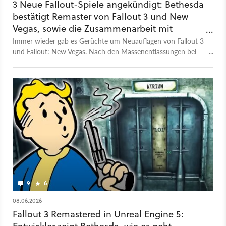
3 Neue Fallout-Spiele angekündigt: Bethesda
bestätigt Remaster von Fallout 3 und New
Vegas, sowie die Zusammenarbeit mit
Obsidian Entertainment
Immer wieder gab es Gerüchte um Neuauflagen von Fallout 3
und Fallout: New Vegas. Nach den Massenentlassungen bei
Xbox, die auch Bethesda trafen, äußert sich der Entwickler
jetzt offiziell zur eigenen Zukunft.
9
6
08.06.2026
Fallout 3 Remastered in Unreal Engine 5: