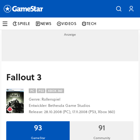
SPIELE
NEWS
VIDEOS
TECH
Fallout 3
PC
PS3
XBOX 360
Genre: Rollenspiel
Entwickler: Bethesda Game Studios
Release: 28.10.2008 (PC), 17.11.2008 (PS3, Xbox 360)
93
91
GameStar
Community