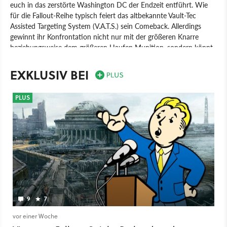
euch in das zerstörte Washington DC der Endzeit entführt. Wie
für die Fallout-Reihe typisch feiert das altbekannte Vault-Tec
Assisted Targeting System (V.A.T.S.) sein Comeback. Allerdings
gewinnt ihr Konfrontation nicht nur mit der größeren Knarre
beziehungsweise dem größeren Haufen Munition, sondern könnt
viele Aufgaben mit einer silbernen Zunge oder auf leisen Sohlen
bewältigen. Insgesamt bietet Fallout 3 wie schon die Vorgänger
EXKLUSIV BEI
der Reihe enorme spielerische Freiheit, wechselt aber zum ersten
Mal für das Franchise in die Ego- bzw. Third-Person-Perspektive.
PLUS
Spiel
PC
PlayStation 3
Xbox 360
PlayStation
Xbox
Rollenspiel
Ubisoft
Bethesda Game Studios
9
7
vor einer Woche