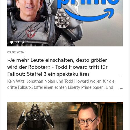
23
5
09.02.2026
»Je mehr Leute einschalten, desto größer
wird der Roboter« - Todd Howard trifft für
Fallout: Staffel 3 ein spektakuläres
Versprechen
Kein Witz: Jonathan Nolan und Todd Howard wollen für die
dritte Fallout-Staffel einen echten Liberty Prime bauen. Und
das wird für die Effekt-Künstler eine harte Nuss zu knacken.