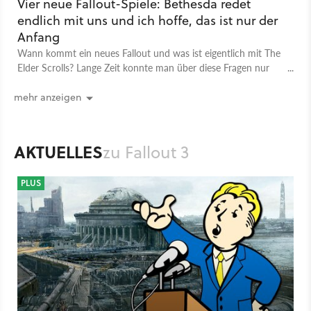
Vier neue Fallout-Spiele: Bethesda redet
endlich mit uns und ich hoffe, das ist nur der
Anfang
Wann kommt ein neues Fallout und was ist eigentlich mit The
Elder Scrolls? Lange Zeit konnte man über diese Fragen nur
spekulieren doch jetzt hat Bethesda endlich sein Schweigen
gebrochen. Und das kann für mich nur der Anfang sein.
mehr anzeigen
AKTUELLES
zu Fallout 3
PLUS