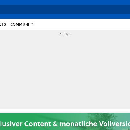
STS
COMMUNITY
lusiver Content & monatliche Vollvers