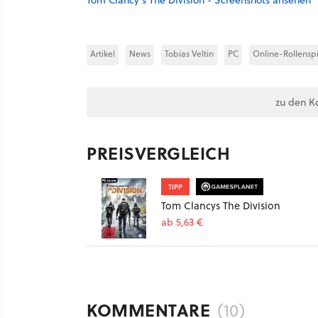
Tom Clancy's The Division - Screenshots ansehen
Artikel
News
Tobias Veltin
PC
Online-Rollenspi
zu den K
PREISVERGLEICH
TIPP
Tom Clancys The Division
ab 5,63 €
KOMMENTARE
(10)