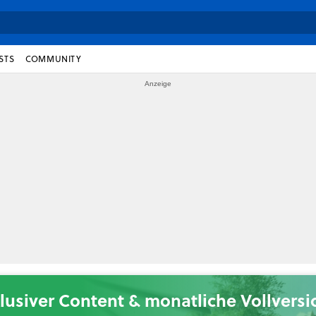
STS
COMMUNITY
lusiver Content & monatliche Vollvers