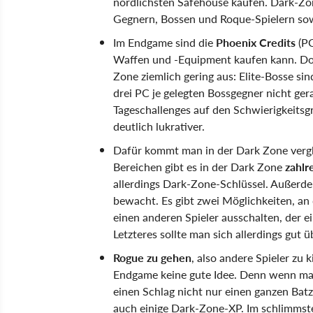
nördlichsten Safehouse kaufen. Dark-Zon
Gegnern, Bossen und Roque-Spielern so
Im Endgame sind die
Phoenix Credits
(PC
Waffen und -Equipment kaufen kann. Doc
Zone ziemlich gering aus: Elite-Bosse sin
drei PC je gelegten Bossgegner nicht gera
Tageschallenges auf den Schwierigkeits
deutlich lukrativer.
Dafür kommt man in der Dark Zone vergl
Bereichen gibt es in der Dark Zone
zahlr
allerdings Dark-Zone-Schlüssel. Außerd
bewacht. Es gibt zwei Möglichkeiten, an
einen anderen Spieler ausschalten, der 
Letzteres sollte man sich allerdings gut ü
Rogue zu gehen
, also andere Spieler zu 
Endgame keine gute Idee. Denn wenn man 
einen Schlag nicht nur einen ganzen Ba
auch einige Dark-Zone-XP. Im schlimmste