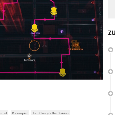
Z
spiel
Rollenspiel
Tom Clancy's The Division