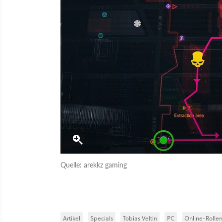
Quelle: arekkz gaming
Artikel
Specials
Tobias Veltin
PC
Online-Rollen