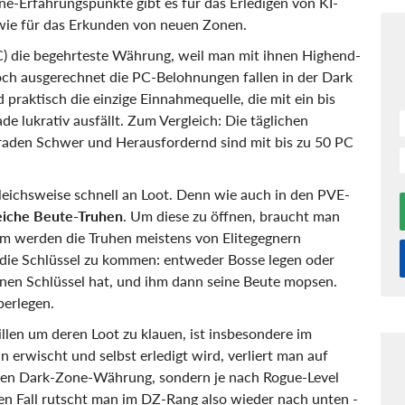
e-Erfahrungspunkte gibt es für das Erledigen von KI-
wie für das Erkunden von neuen Zonen.
) die begehrteste Währung, weil man mit ihnen Highend-
h ausgerechnet die PC-Belohnungen fallen in der Dark
d praktisch die einzige Einnahmequelle, die mit ein bis
de lukrativ ausfällt. Zum Vergleich: Die täglichen
graden Schwer und Herausfordernd sind mit bis zu 50 PC
eichsweise schnell an Loot. Denn wie auch in den PVE-
eiche Beute-Truhen
. Um diese zu öffnen, braucht man
em werden die Truhen meistens von Elitegegnern
 die Schlüssel zu kommen: entweder Bosse legen oder
einen Schlüssel hat, und ihm dann seine Beute mopsen.
berlegen.
killen um deren Loot zu klauen, ist insbesondere im
erwischt und selbst erledigt wird, verliert man auf
tzen Dark-Zone-Währung, sondern je nach Rogue-Level
n Fall rutscht man im DZ-Rang also wieder nach unten -