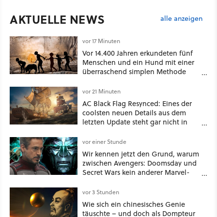
AKTUELLE NEWS
alle anzeigen
vor 17 Minuten
Vor 14.400 Jahren erkundeten fünf
Menschen und ein Hund mit einer
überraschend simplen Methode
eine tiefe Höhle und hinterließen
Spuren für die Ewigkeit
vor 21 Minuten
AC Black Flag Resynced: Eines der
coolsten neuen Details aus dem
letzten Update steht gar nicht in
den Patch Notes
vor einer Stunde
Wir kennen jetzt den Grund, warum
zwischen Avengers: Doomsday und
Secret Wars kein anderer Marvel-
Film erscheint
vor 3 Stunden
Wie sich ein chinesisches Genie
täuschte – und doch als Dompteur