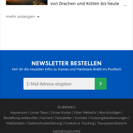
von Drachen und Kröten bis heute
Recht behält [Best of GameStar]
mehr anzeigen
NEWSLETTER BESTELLEN
Hol' dir die neuesten Infos zu Games und Hardware direkt ins Postfach
RUBRIKEN
Impressum
|
Unser Team
|
Unser Kodex
|
Über Webedia
|
Abo kündigen
|
Bestellung widerrufen
|
Karriere
|
Newsletter
|
Kontakt
|
Nutzungsbestimmungen
|
Mediadaten
|
Datenschutzerklärung
|
Cookies & Tracking
|
Transparenzbericht
MEDIENGRUPPE