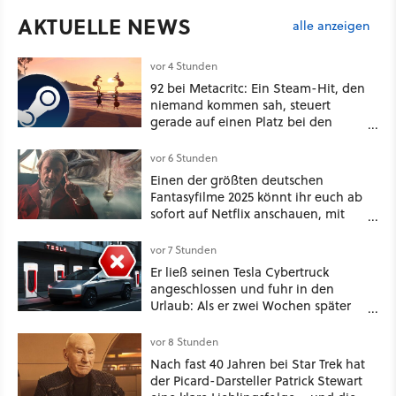
AKTUELLE NEWS
alle anzeigen
vor 4 Stunden
92 bei Metacritc: Ein Steam-Hit, den
niemand kommen sah, steuert
gerade auf einen Platz bei den
Game Awards zu
vor 6 Stunden
Einen der größten deutschen
Fantasyfilme 2025 könnt ihr euch ab
sofort auf Netflix anschauen, mit
dabei: ein Star aus Der Hobbit
vor 7 Stunden
Er ließ seinen Tesla Cybertruck
angeschlossen und fuhr in den
Urlaub: Als er zwei Wochen später
zurückkam, sprang der Truck nicht
mehr an [Best of GameStar]
vor 8 Stunden
Nach fast 40 Jahren bei Star Trek hat
der Picard-Darsteller Patrick Stewart