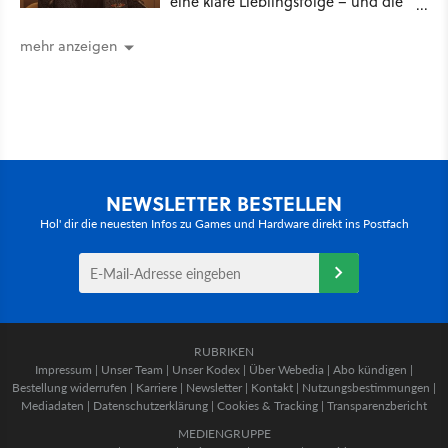
eine klare Lieblingsfolge – und die
ist Familiensache
mehr anzeigen
NEWSLETTER BESTELLEN
Hol' dir die neuesten Infos zu Games und Hardware direkt ins Postfach
RUBRIKEN
Impressum
|
Unser Team
|
Unser Kodex
|
Über Webedia
|
Abo kündigen
|
Bestellung widerrufen
|
Karriere
|
Newsletter
|
Kontakt
|
Nutzungsbestimmungen
|
Mediadaten
|
Datenschutzerklärung
|
Cookies & Tracking
|
Transparenzbericht
MEDIENGRUPPE