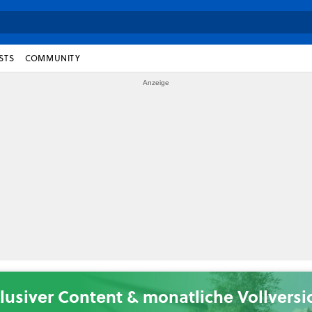
STS
COMMUNITY
lusiver Content & monatliche Vollvers