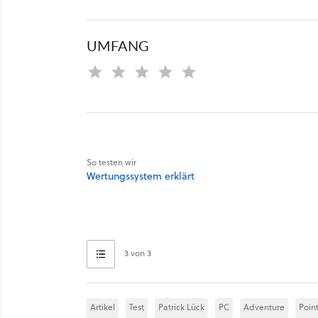
UMFANG
So testen wir
Wertungssystem erklärt
3 von 3
Artikel
Test
Patrick Lück
PC
Adventure
Point