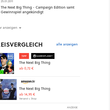
25.01.2011
The Next Big Thing - Campaign Edition samt
Gewinnspiel angekündigt
r anzeigen
REISVERGLEICH
alle anzeigen
TIPP
The Next Big Thing
ab 0,72 €
The Next Big Thing
ab 14,95 €
Versand s. Shop
ANZEIGE