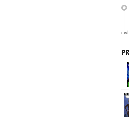
meh
P