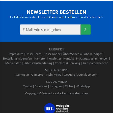
NEWSLETTER BESTELLEN
Hol' dir die neuesten Infos zu Games und Hardware direkt ins Postfach
RUBRIKEN
Impressum
|
Unser Team
|
Unser Kodex
|
Über Webedia
|
Abo kündigen
|
Bestellung widerrufen
|
Karriere
|
Newsletter
|
Kontakt
|
Nutzungsbestimmungen
|
Mediadaten
|
Datenschutzerklärung
|
Cookies & Tracking
|
Transparenzbericht
MEDIENGRUPPE
GameStar
|
GamePro
|
Mein MMO
|
GetHero
|
Jeuxvideo.com
SOCIAL MEDIA
Twitter
|
Facebook
|
Instagram
|
TikTok
|
WhatsApp
Copyright © Webedia - alle Rechte vorbehalten