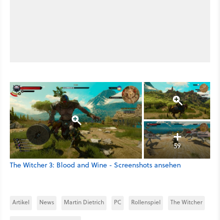
59
The Witcher 3: Blood and Wine - Screenshots ansehen
Artikel
News
Martin Dietrich
PC
Rollenspiel
The Witcher