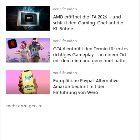
über 1.200 Kommentare setzen sich
kritisch damit auseinander
vor 3 Stunden
AMD eröffnet die IFA 2026 – und
schickt den Gaming-Chef auf die
KI-Bühne
vor 6 Stunden
GTA 6 enthüllt den Termin für erstes
richtiges Gameplay - an einem Ort
mit dem niemand gerechnet hatte
vor 6 Stunden
Europäische Paypal-Alternative:
Amazon beginnt mit der
Einführung von Wero
mehr anzeigen