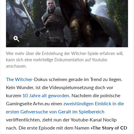
Wer mehr über die Entstehung der Witcher-Spiele erfahren will,
kann sich eine mehrteilige Dokumentation auf Youtube
anschauen.
The Witcher
-Dokus scheinen gerade im Trend zu liegen.
Kein Wunder, ist die Videospielumsetzung doch vor
kurzem
10 Jahre alt geworden
. Nachdem die polnische
Gamingseite Arhn.eu einen
zweistündigen Einblick in die
ersten Gehversuche von Geralt im Spielbereich
veröffentlichten, zieht nun der Youtube-Kanal Noclip
nach. Die erste Episode mit dem Namen
»The Story of CD