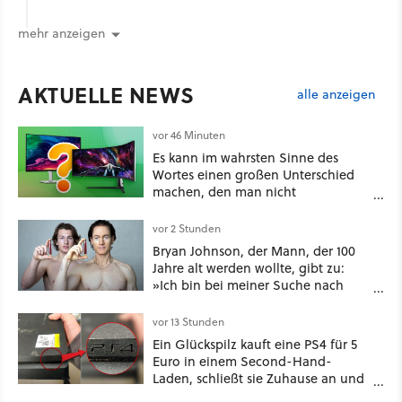
mehr anzeigen
AKTUELLE NEWS
alle anzeigen
vor 46 Minuten
Es kann im wahrsten Sinne des
Wortes einen großen Unterschied
machen, den man nicht
unterschätzen sollte: Mit welchem
Seitenverhältnis seid ihr unterwegs?
vor 2 Stunden
Bryan Johnson, der Mann, der 100
Jahre alt werden wollte, gibt zu:
»Ich bin bei meiner Suche nach
Langlebigkeit zu weit gegangen«
vor 13 Stunden
Ein Glückspilz kauft eine PS4 für 5
Euro in einem Second-Hand-
Laden, schließt sie Zuhause an und
schon hat er seine erste