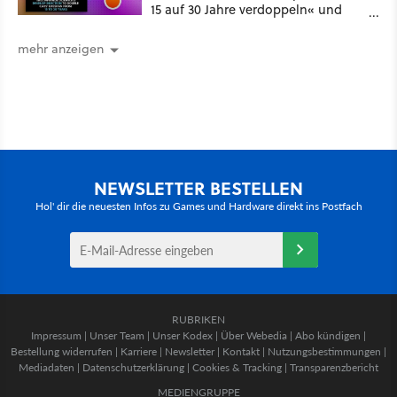
15 auf 30 Jahre verdoppeln« und
über 1.200 Kommentare setzen sich
kritisch damit auseinander
mehr anzeigen
NEWSLETTER BESTELLEN
Hol' dir die neuesten Infos zu Games und Hardware direkt ins Postfach
RUBRIKEN
Impressum
|
Unser Team
|
Unser Kodex
|
Über Webedia
|
Abo kündigen
|
Bestellung widerrufen
|
Karriere
|
Newsletter
|
Kontakt
|
Nutzungsbestimmungen
|
Mediadaten
|
Datenschutzerklärung
|
Cookies & Tracking
|
Transparenzbericht
MEDIENGRUPPE