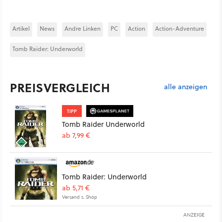
Artikel
News
Andre Linken
PC
Action
Action-Adventure
Tomb Raider: Underworld
PREISVERGLEICH
alle anzeigen
TIPP
Tomb Raider Underworld
ab 7,99 €
Tomb Raider: Underworld
ab 5,71 €
Versand s. Shop
ANZEIGE