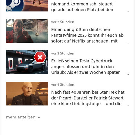
niemand kommen sah, steuert
gerade auf einen Platz bei den
Game Awards zu
vor 2 Stunden
Einen der größten deutschen
Fantasyfilme 2025 könnt ihr euch ab
sofort auf Netflix anschauen, mit
dabei: ein Star aus Der Hobbit
vor 3 Stunden
Er ließ seinen Tesla Cybertruck
angeschlossen und fuhr in den
Urlaub: Als er zwei Wochen später
zurückkam, sprang der Truck nicht
mehr an [Best of GameStar]
vor 4 Stunden
Nach fast 40 Jahren bei Star Trek hat
der Picard-Darsteller Patrick Stewart
eine klare Lieblingsfolge – und die
ist Familiensache
mehr anzeigen