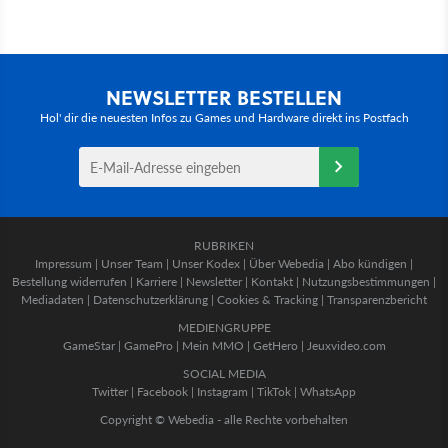
NEWSLETTER BESTELLEN
Hol' dir die neuesten Infos zu Games und Hardware direkt ins Postfach
RUBRIKEN
Impressum
|
Unser Team
|
Unser Kodex
|
Über Webedia
|
Abo kündigen
|
Bestellung widerrufen
|
Karriere
|
Newsletter
|
Kontakt
|
Nutzungsbestimmungen
|
Mediadaten
|
Datenschutzerklärung
|
Cookies & Tracking
|
Transparenzbericht
MEDIENGRUPPE
GameStar
|
GamePro
|
Mein MMO
|
GetHero
|
Jeuxvideo.com
SOCIAL MEDIA
Twitter
|
Facebook
|
Instagram
|
TikTok
|
WhatsApp
Copyright © Webedia - alle Rechte vorbehalten