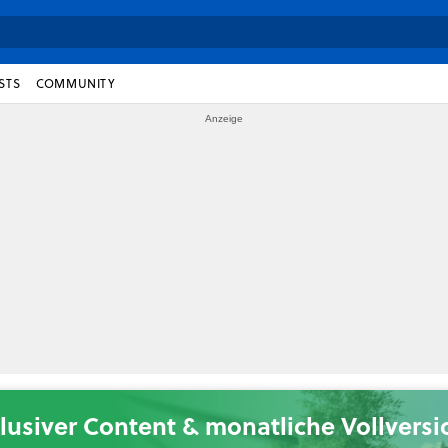
STS
COMMUNITY
lusiver Content & monatliche Vollvers