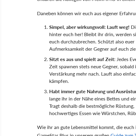
Daneben können wir euch aus eigener Erfahrun
Simpel, aber wirkungsvoll: Lauft weg!
Di
hinter euch her! Bleibt ihr drin, werde
euch durchzubrechen. Schützt also euer
Aufmerksamkeit der Gegner auf euch zie
Sitzt es aus und spielt auf Zeit:
Jedes Eve
Zeit spawnen stets neue Gegner, sobald 
Verstärkung mehr nach. Lauft also einfach
kämpfen.
Habt immer gute Nahrung und Ausrüstun
lange ihr in der Nähe eines Bettes und ei
Tragt deshalb die bestmögliche Rüstung,
hochwertiges Essen wie Würstchen, Rübe
Wie ihr an gute Lebensmittel kommt, die euch i
GameStar Plus in unserem großen
Guide zum T