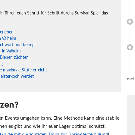
r führen euch Schritt für Schritt durchs Survival-Spiel, das
erleben
n Valheim
eschwört und besiegt
r in Valheim
 Bienen züchten
rg
e maximale Stufe erreicht
Meisterkoch werdet
meh
tzen?
den Events umgehen kann. Eine Methode kann eine stabile
en es gibt und wie ihr euer Lager optimal schützt,
Guide mit 4 wichtigen Tipps zur Basis-Verteidigung
!