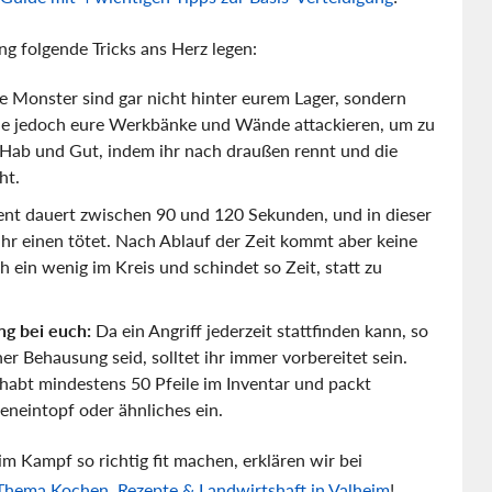
g folgende Tricks ans Herz legen:
e Monster sind gar nicht hinter eurem Lager, sondern
n sie jedoch eure Werkbänke und Wände attackieren, um zu
 Hab und Gut, indem ihr nach draußen rennt und die
ht.
nt dauert zwischen 90 und 120 Sekunden, und in dieser
ihr einen tötet. Nach Ablauf der Zeit kommt aber keine
 ein wenig im Kreis und schindet so Zeit, statt zu
g bei euch:
Da ein Angriff jederzeit stattfinden kann, so
ner Behausung seid, solltet ihr immer vorbereitet sein.
 habt mindestens 50 Pfeile im Inventar und packt
neintopf oder ähnliches ein.
m Kampf so richtig fit machen, erklären wir bei
hema Kochen, Rezepte & Landwirtshaft in Valheim
!