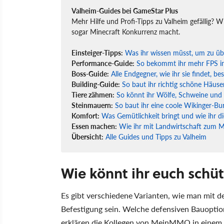
Valheim-Guides bei GameStar Plus
Mehr Hilfe und Profi-Tipps zu Valheim gefällig? Wi
sogar Minecraft Konkurrenz macht.
Einsteiger-Tipps:
Was ihr wissen müsst, um zu üb
Performance-Guide:
So bekommt ihr mehr FPS i
Boss-Guide:
Alle Endgegner, wie ihr sie findet, b
Building-Guide:
So baut ihr richtig schöne Häuse
Tiere zähmen:
So könnt ihr Wölfe, Schweine und
Steinmauern:
So baut ihr eine coole Wikinger-Bu
Komfort:
Was Gemütlichkeit bringt und wie ihr di
Essen machen:
Wie ihr mit Landwirtschaft zum 
Übersicht:
Alle Guides und Tipps zu Valheim
Wie könnt ihr euch schü
Es gibt verschiedene Varianten, wie man mit 
Befestigung sein. Welche defensiven Bauoption
erklären die Kollegen von MeinMMO in einem