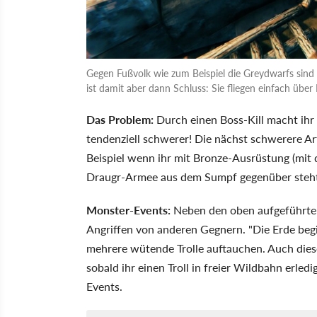
Gegen Fußvolk wie zum Beispiel die Greydwarfs sind 
ist damit aber dann Schluss: Sie fliegen einfach übe
Das Problem:
Durch einen Boss-Kill macht ihr 
tendenziell schwerer! Die nächst schwerere A
Beispiel wenn ihr mit Bronze-Ausrüstung (mit d
Draugr-Armee aus dem Sumpf gegenüber steh
Monster-Events:
Neben den oben aufgeführte
Angriffen von anderen Gegnern. "Die Erde begi
mehrere wütende Trolle auftauchen. Auch diese 
sobald ihr einen Troll in freier Wildbahn erled
Events.