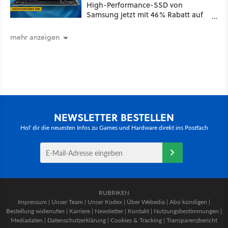
High-Performance-SSD von
Samsung jetzt mit 46% Rabatt auf
Preis-Talfahrt!
mehr anzeigen
NEWSLETTER BESTELLEN
Hol' dir die neuesten Infos zu Games und Hardware direkt ins Postfach
RUBRIKEN
Impressum
|
Unser Team
|
Unser Kodex
|
Über Webedia
|
Abo kündigen
|
Bestellung widerrufen
|
Karriere
|
Newsletter
|
Kontakt
|
Nutzungsbestimmungen
|
Mediadaten
|
Datenschutzerklärung
|
Cookies & Tracking
|
Transparenzbericht