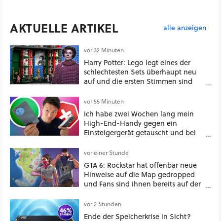
AKTUELLE ARTIKEL
alle anzeigen
vor 32 Minuten
Harry Potter: Lego legt eines der
schlechtesten Sets überhaupt neu
auf und die ersten Stimmen sind
schon wieder kritisch
vor 55 Minuten
Ich habe zwei Wochen lang mein
High-End-Handy gegen ein
Einsteigergerät getauscht und bei
einem wichtigen Feature gewinnt
das günstige Smartphone sogar
vor einer Stunde
[Best of GameStar]
GTA 6: Rockstar hat offenbar neue
Hinweise auf die Map gedropped
und Fans sind ihnen bereits auf der
Schliche
vor 2 Stunden
Ende der Speicherkrise in Sicht?