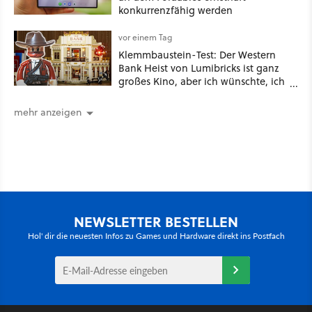
konkurrenzfähig werden
vor einem Tag
Klemmbaustein-Test: Der Western
Bank Heist von Lumibricks ist ganz
großes Kino, aber ich wünschte, ich
hätte vorher nie von der Marke
gehört
mehr anzeigen
NEWSLETTER BESTELLEN
Hol' dir die neuesten Infos zu Games und Hardware direkt ins Postfach