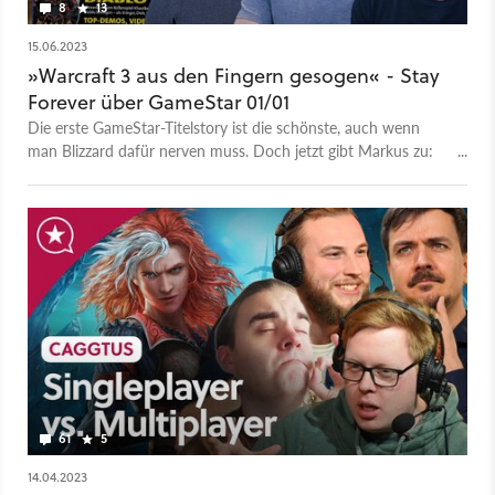
8
13
15.06.2023
»Warcraft 3 aus den Fingern gesogen« - Stay
Forever über GameStar 01/01
Die erste GameStar-Titelstory ist die schönste, auch wenn
man Blizzard dafür nerven muss. Doch jetzt gibt Markus zu:
Seine Warcraft-Geschichte war mit heißer Nadel gestrickt.
61
5
14.04.2023