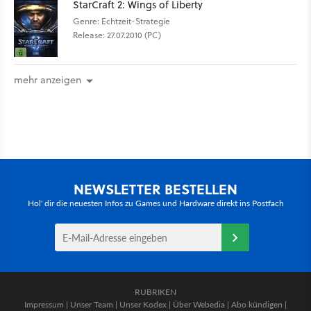
StarCraft 2: Wings of Liberty
Genre: Echtzeit-Strategie
Release: 27.07.2010 (PC)
mehr anzeigen
NEWSLETTER BESTELLEN
Hol' dir die neuesten Infos zu Games und Hardware direkt ins Postfach
RUBRIKEN
Impressum
|
Unser Team
|
Unser Kodex
|
Über Webedia
|
Abo kündigen
|