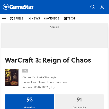
SPIELE
NEWS
VIDEOS
TECH
WarCraft 3: Reign of Chaos
PC
Genre: Echtzeit-Strategie
Entwickler: Blizzard Entertainment
Release: 03.07.2002 (PC)
93
91
GameStar
Community