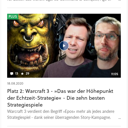
Empires oder Warcraft, wir blicken zurück auf die zehn besten
RTS-Spiele, die es je gab.
PLUS
13
29
11:05
18.08.2020
Platz 2: Warcraft 3 - »Das war der Höhepunkt
der Echtzeit-Strategie« - Die zehn besten
Strategiespiele
Warcraft 3 verdient den Begriff »Epos« mehr als jedes andere
Strategiespiel - dank seiner überragenden Story-Kampagne.
Aber nicht dank seiner Schlachten. Auch wenn Warcraft 3 ein