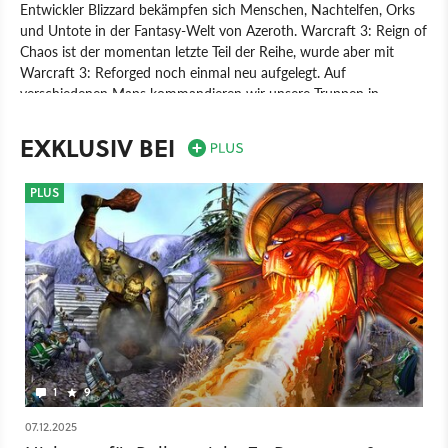
Entwickler Blizzard bekämpfen sich Menschen, Nachtelfen, Orks
und Untote in der Fantasy-Welt von Azeroth. Warcraft 3: Reign of
Chaos ist der momentan letzte Teil der Reihe, wurde aber mit
Warcraft 3: Reforged noch einmal neu aufgelegt. Auf
verschiedenen Maps kommandieren wir unsere Truppen in
Echtzeit über das Schlachtfeld, sammeln Ressourcen und leveln
unsere Heldeneinheiten auf, um unsere Gegner auszuschalten. Die
EXKLUSIV BEI
Singleplayer-Kampagne erzählt eine Geschichte in fünf Kapiteln,
die je einer der spielbaren Fraktionen gewidmet ist. Im
PLUS
Multiplayer-Modus messen wir uns online mit Gegnern auf der
ganzen Welt. Dieser Modus fand schnell Einzug in den
internationalen E-Sport. Desweiteren haben Spieler die
Möglichkeit, im Welten-Editor eigene Maps und Kampagnen zu
erstellen
Spiel
PC
Echtzeit-Strategie
Strategie
Blizzard Entertainment
Blizzard Entertainment
WarCraft 3: Reign of Chaos
1
9
07.12.2025