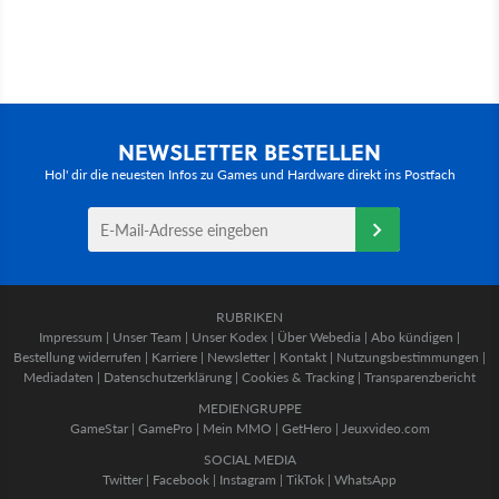
NEWSLETTER BESTELLEN
Hol' dir die neuesten Infos zu Games und Hardware direkt ins Postfach
RUBRIKEN
Impressum
|
Unser Team
|
Unser Kodex
|
Über Webedia
|
Abo kündigen
|
Bestellung widerrufen
|
Karriere
|
Newsletter
|
Kontakt
|
Nutzungsbestimmungen
|
Mediadaten
|
Datenschutzerklärung
|
Cookies & Tracking
|
Transparenzbericht
MEDIENGRUPPE
GameStar
|
GamePro
|
Mein MMO
|
GetHero
|
Jeuxvideo.com
SOCIAL MEDIA
Twitter
|
Facebook
|
Instagram
|
TikTok
|
WhatsApp