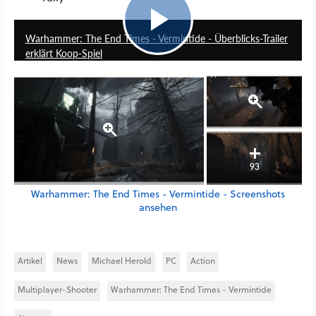
8:01
Warhammer: The End Times - Vermintide - Überblicks-Trailer
erklärt Koop-Spiel
93
Warhammer: The End Times - Vermintide - Screenshots
ansehen
Artikel
News
Michael Herold
PC
Action
Multiplayer-Shooter
Warhammer: The End Times - Vermintide