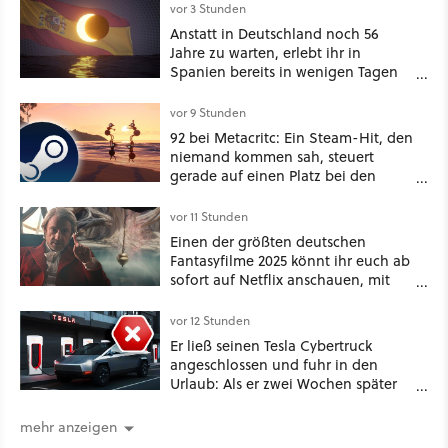
vor 3 Stunden
Anstatt in Deutschland noch 56
Jahre zu warten, erlebt ihr in
Spanien bereits in wenigen Tagen
ein schattiges Sommer-Spektakel
vor 9 Stunden
92 bei Metacritc: Ein Steam-Hit, den
niemand kommen sah, steuert
gerade auf einen Platz bei den
Game Awards zu
vor 11 Stunden
Einen der größten deutschen
Fantasyfilme 2025 könnt ihr euch ab
sofort auf Netflix anschauen, mit
dabei: ein Star aus Der Hobbit
vor 12 Stunden
Er ließ seinen Tesla Cybertruck
angeschlossen und fuhr in den
Urlaub: Als er zwei Wochen später
zurückkam, sprang der Truck nicht
mehr an [Best of GameStar]
mehr anzeigen