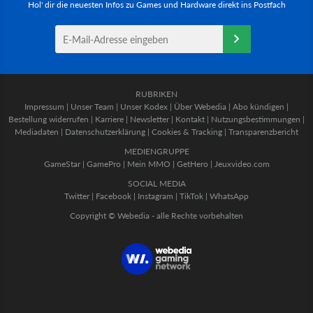
Hol' dir die neuesten Infos zu Games und Hardware direkt ins Postfach
RUBRIKEN
Impressum
|
Unser Team
|
Unser Kodex
|
Über Webedia
|
Abo kündigen
|
Bestellung widerrufen
|
Karriere
|
Newsletter
|
Kontakt
|
Nutzungsbestimmungen
|
Mediadaten
|
Datenschutzerklärung
|
Cookies & Tracking
|
Transparenzbericht
MEDIENGRUPPE
GameStar
|
GamePro
|
Mein MMO
|
GetHero
|
Jeuxvideo.com
SOCIAL MEDIA
Twitter
|
Facebook
|
Instagram
|
TikTok
|
WhatsApp
Copyright © Webedia - alle Rechte vorbehalten