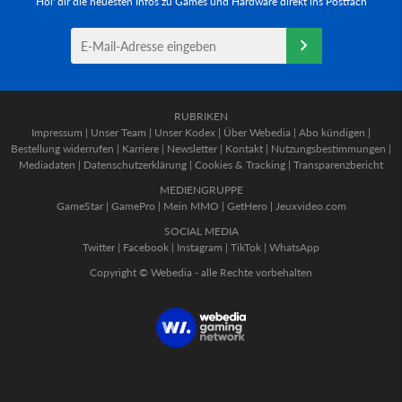
Hol' dir die neuesten Infos zu Games und Hardware direkt ins Postfach
RUBRIKEN
Impressum
|
Unser Team
|
Unser Kodex
|
Über Webedia
|
Abo kündigen
|
Bestellung widerrufen
|
Karriere
|
Newsletter
|
Kontakt
|
Nutzungsbestimmungen
|
Mediadaten
|
Datenschutzerklärung
|
Cookies & Tracking
|
Transparenzbericht
MEDIENGRUPPE
GameStar
|
GamePro
|
Mein MMO
|
GetHero
|
Jeuxvideo.com
SOCIAL MEDIA
Twitter
|
Facebook
|
Instagram
|
TikTok
|
WhatsApp
Copyright © Webedia - alle Rechte vorbehalten