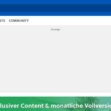
STS
COMMUNITY
lusiver Content & monatliche Vollvers