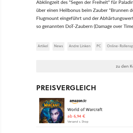
Abklingzeit des "Segen der Freiheit" für Palad
über einen Heilbonus beim Zauber "Brunnen de
Flugmount eingeführt und der Abhärtungswert
so genannten DoT-Zaubern (Damage over Time
Artikel
News
Andre Linken
PC
Online-Rollensp
zu den 
PREISVERGLEICH
World of Warcraft
ab 6,94 €
Versand s. Shop