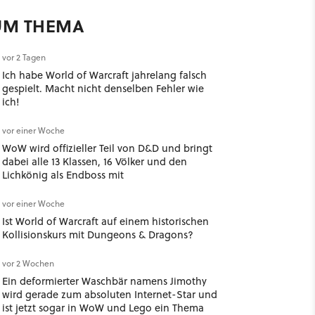
UM THEMA
vor 2 Tagen
Ich habe World of Warcraft jahrelang falsch
gespielt. Macht nicht denselben Fehler wie
ich!
vor einer Woche
WoW wird offizieller Teil von D&D und bringt
dabei alle 13 Klassen, 16 Völker und den
Lichkönig als Endboss mit
vor einer Woche
Ist World of Warcraft auf einem historischen
Kollisionskurs mit Dungeons & Dragons?
vor 2 Wochen
Ein deformierter Waschbär namens Jimothy
wird gerade zum absoluten Internet-Star und
ist jetzt sogar in WoW und Lego ein Thema