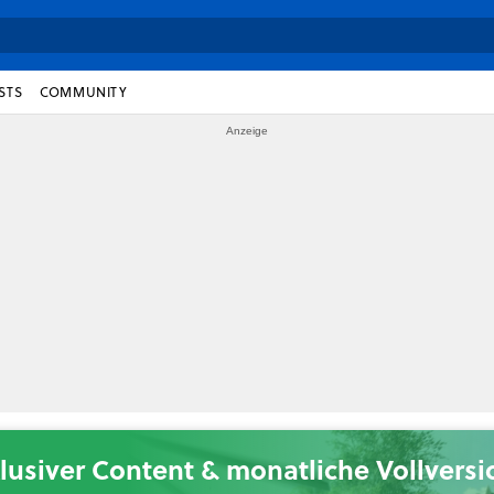
STS
COMMUNITY
lusiver Content & monatliche Vollvers