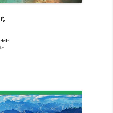
r,
drift
ie