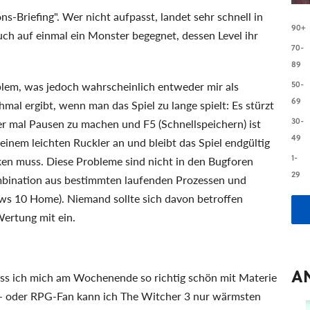
ns-Briefing". Wer nicht aufpasst, landet sehr schnell in
90+
uch auf einmal ein Monster begegnet, dessen Level ihr
70-
89
blem, was jedoch wahrscheinlich entweder mir als
50-
69
hmal ergibt, wenn man das Spiel zu lange spielt: Es stürzt
30-
 mal Pausen zu machen und F5 (Schnellspeichern) ist
49
 einem leichten Ruckler an und bleibt das Spiel endgültig
1-
ken muss. Diese Probleme sind nicht in den Bugforen
29
Kombination aus bestimmten laufenden Prozessen und
ows 10 Home). Niemand sollte sich davon betroffen
Wertung mit ein.
A
dass ich mich am Wochenende so richtig schön mit Materie
y- oder RPG-Fan kann ich The Witcher 3 nur wärmsten