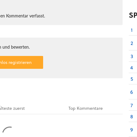
S
nen Kommentar verfasst.
1
2
 und bewerten.
3
nlos registrieren
4
5
6
7
Älteste
zuerst
Top
Kommentare
8
9