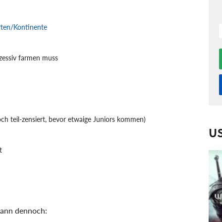
rten/Kontinente
zessiv farmen muss
h teil-zensiert, bevor etwaige Juniors kommen)
U
t
 dann dennoch: