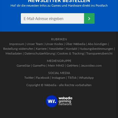
Hol' dir die neuesten Infos zu Games und Hardware direkt ins Postfach
RUBRIKEN
Impressum
|
Unser Team
|
Unser Kodex
|
Über Webedia
|
Abo kündigen
|
Bestellung widerrufen
|
Karriere
|
Newsletter
|
Kontakt
|
Nutzungsbestimmungen
|
Mediadaten
|
Datenschutzerklärung
|
Cookies & Tracking
|
Transparenzbericht
MEDIENGRUPPE
GameStar
|
GamePro
|
Mein MMO
|
GetHero
|
Jeuxvideo.com
SOCIAL MEDIA
Twitter
|
Facebook
|
Instagram
|
TikTok
|
WhatsApp
Copyright © Webedia - alle Rechte vorbehalten