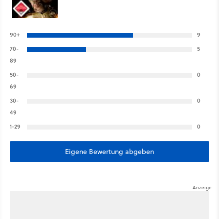
90+
9
70-
5
89
50-
0
69
30-
0
49
1-29
0
Eigene Bewertung abgeben