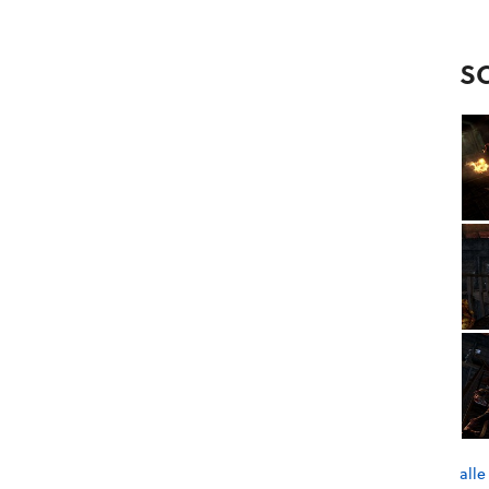
S
alle