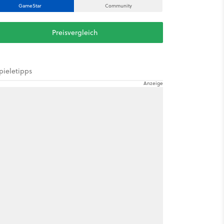
GameStar
Community
Preisvergleich
pieletipps