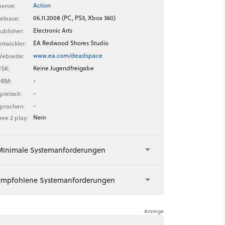
Action
enre:
06.11.2008 (PC, PS3, Xbox 360)
elease:
Electronic Arts
ublisher:
EA Redwood Shores Studio
ntwickler:
www.ea.com/deadspace
ebseite:
Keine Jugendfreigabe
SK:
-
DRM:
-
pielzeit:
-
prachen:
Nein
ree 2 play:
Minimale Systemanforderungen
Empfohlene Systemanforderungen