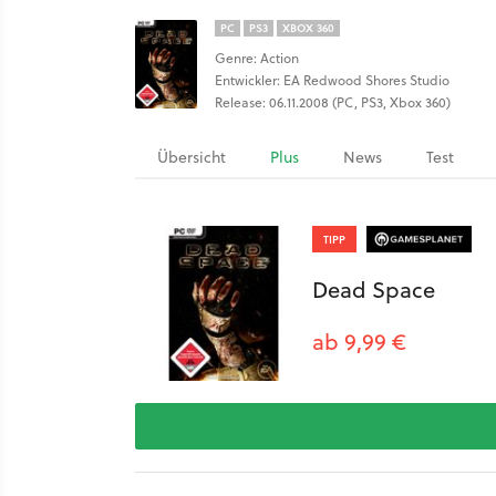
PC
PS3
XBOX 360
Genre: Action
Entwickler: EA Redwood Shores Studio
Release: 06.11.2008 (PC, PS3, Xbox 360)
Übersicht
Plus
News
Test
TIPP
Dead Space
ab 9,99 €