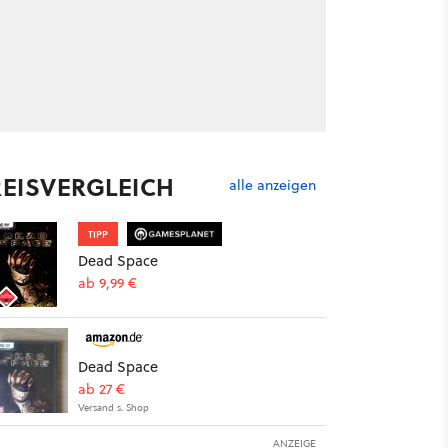
REISVERGLEICH
alle anzeigen
TIPP
Dead Space
ab 9,99 €
Dead Space
ab 27 €
Versand s. Shop
ANZEIGE