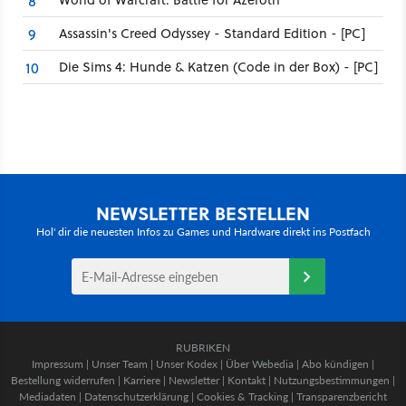
8
Assassin's Creed Odyssey - Standard Edition - [PC]
9
Die Sims 4: Hunde & Katzen (Code in der Box) - [PC]
10
NEWSLETTER BESTELLEN
Hol' dir die neuesten Infos zu Games und Hardware direkt ins Postfach
RUBRIKEN
Impressum
|
Unser Team
|
Unser Kodex
|
Über Webedia
|
Abo kündigen
|
Bestellung widerrufen
|
Karriere
|
Newsletter
|
Kontakt
|
Nutzungsbestimmungen
|
Mediadaten
|
Datenschutzerklärung
|
Cookies & Tracking
|
Transparenzbericht