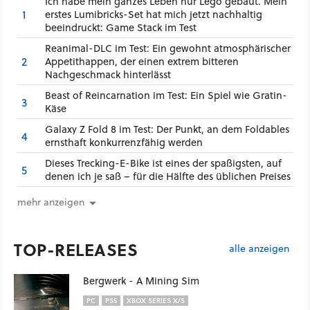
Ich habe mein ganzes Leben nur Lego gebaut. Mein
1
erstes Lumibricks-Set hat mich jetzt nachhaltig
beeindruckt: Game Stack im Test
Reanimal-DLC im Test: Ein gewohnt atmosphärischer
2
Appetithappen, der einen extrem bitteren
Nachgeschmack hinterlässt
Beast of Reincarnation im Test: Ein Spiel wie Gratin-
3
Käse
Galaxy Z Fold 8 im Test: Der Punkt, an dem Foldables
4
ernsthaft konkurrenzfähig werden
Dieses Trecking-E-Bike ist eines der spaßigsten, auf
5
denen ich je saß – für die Hälfte des üblichen Preises
mehr anzeigen
TOP-RELEASES
alle anzeigen
Bergwerk - A Mining Sim
PC
PS5
XBOX SERIES X/S