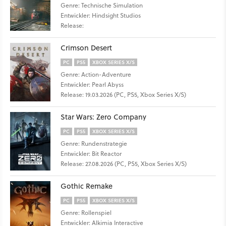
Genre: Technische Simulation
Entwickler: Hindsight Studios
Release:
Crimson Desert
PC
PS5
XBOX SERIES X/S
Genre: Action-Adventure
Entwickler: Pearl Abyss
Release: 19.03.2026 (PC, PS5, Xbox Series X/S)
Star Wars: Zero Company
PC
PS5
XBOX SERIES X/S
Genre: Rundenstrategie
Entwickler: Bit Reactor
Release: 27.08.2026 (PC, PS5, Xbox Series X/S)
Gothic Remake
PC
PS5
XBOX SERIES X/S
Genre: Rollenspiel
Entwickler: Alkimia Interactive