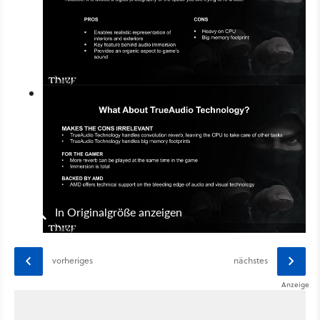
In Originalgröße anzeigen
vorheriges
nächstes