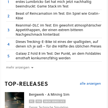
1
erstes Lumibricks-Set hat mich jetzt nachhaltig
beeindruckt: Game Stack im Test
Beast of Reincarnation im Test: Ein Spiel wie Gratin-
2
Käse
Reanimal-DLC im Test: Ein gewohnt atmosphärischer
3
Appetithappen, der einen extrem bitteren
Nachgeschmack hinterlässt
Dieses Trecking-E-Bike ist eines der spaßigsten, auf
4
denen ich je saß – für die Hälfte des üblichen Preises
Galaxy Z Fold 8 im Test: Der Punkt, an dem Foldables
5
ernsthaft konkurrenzfähig werden
mehr anzeigen
TOP-RELEASES
alle anzeigen
Bergwerk - A Mining Sim
PC
PS5
XBOX SERIES X/S
Genre: Technische Simulation