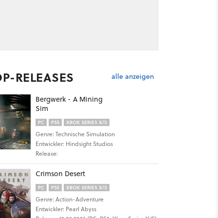
OP-RELEASES
alle anzeigen
Bergwerk - A Mining
Sim
PC
PS5
XBOX SERIES X/S
Genre: Technische Simulation
Entwickler: Hindsight Studios
Release:
Crimson Desert
PC
PS5
XBOX SERIES X/S
Genre: Action-Adventure
Entwickler: Pearl Abyss