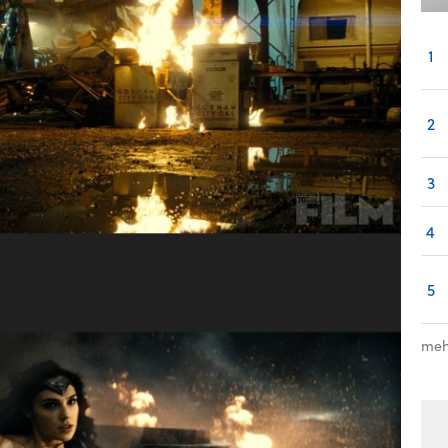
1
2
3
4
5
meh