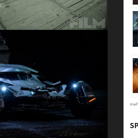
meh
S