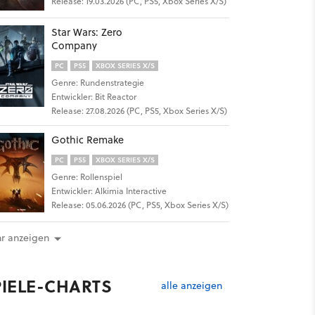
Release: 19.03.2026 (PC, PS5, Xbox Series X/S)
Star Wars: Zero
Company
PC
PS5
XBOX SERIES X/S
Genre: Rundenstrategie
Entwickler: Bit Reactor
Release: 27.08.2026 (PC, PS5, Xbox Series X/S)
Gothic Remake
PC
PS5
XBOX SERIES X/S
Genre: Rollenspiel
Entwickler: Alkimia Interactive
Release: 05.06.2026 (PC, PS5, Xbox Series X/S)
r anzeigen
PIELE-CHARTS
alle anzeigen