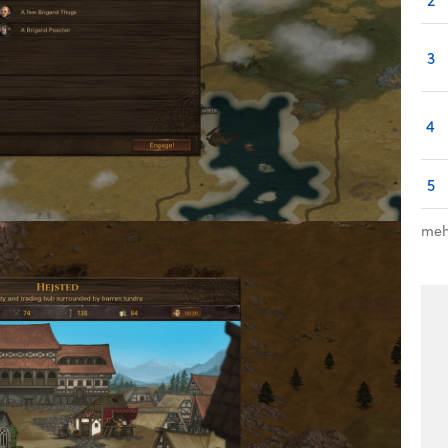
3
4
5
meh