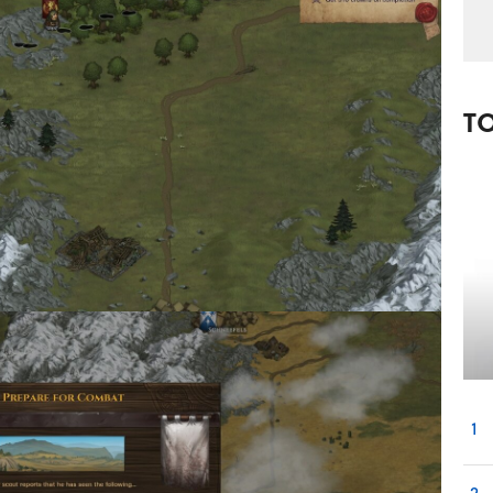
T
1
2