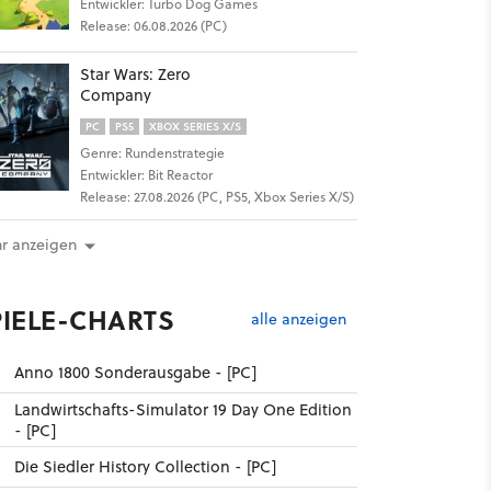
Entwickler: Turbo Dog Games
Release: 06.08.2026 (PC)
Star Wars: Zero
Company
PC
PS5
XBOX SERIES X/S
Genre: Rundenstrategie
Entwickler: Bit Reactor
Release: 27.08.2026 (PC, PS5, Xbox Series X/S)
r anzeigen
PIELE-CHARTS
alle anzeigen
Anno 1800 Sonderausgabe - [PC]
Landwirtschafts-Simulator 19 Day One Edition
- [PC]
Die Siedler History Collection - [PC]