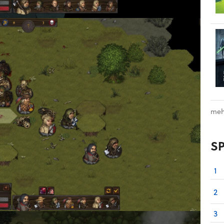
meh
S
1
2
3