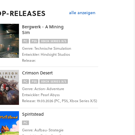
OP-RELEASES
alle anzeigen
Bergwerk - A Mining
Sim
PC
PS5
XBOX SERIES X/S
Genre: Technische Simulation
Entwickler: Hindsight Studios
Release:
Crimson Desert
PC
PS5
XBOX SERIES X/S
Genre: Action-Adventure
Entwickler: Pearl Abyss
Release: 19.03.2026 (PC, PS5, Xbox Series X/S)
Spiritstead
PC
Genre: Aufbau-Strategie