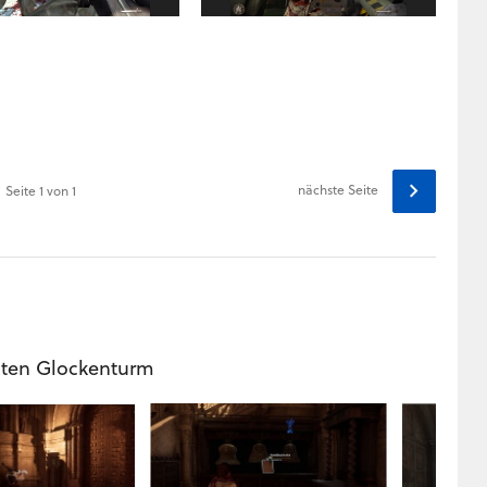
nächste Seite
Seite
1
von 1
iten Glockenturm