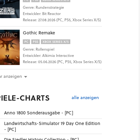
Genre: Rundenstrategie
Entwickler: Bit Reactor
Release: 27.08.2026 (PC, PS5, Xbox Series X/S)
Gothic Remake
100
PC
PS5
XBOX SERIES X/S
Genre: Rollenspiel
Entwickler: Alkimia Interactive
Release: 05.06.2026 (PC, PS5, Xbox Series X/S)
r anzeigen
PIELE-CHARTS
alle anzeigen
Anno 1800 Sonderausgabe - [PC]
27
Landwirtschafts-Simulator 19 Day One Edition
- [PC]
Die Siedler History Collection - [PC]