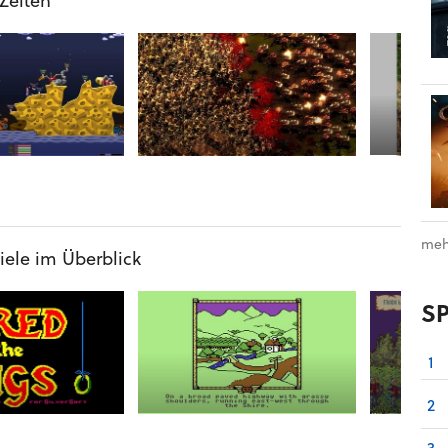
 Zeiten
meh
iele im Überblick
S
1
2