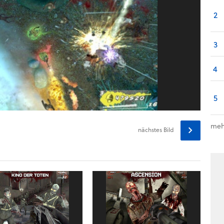
2
3
4
5
meh
nächstes
Bild