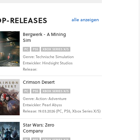
OP-RELEASES
alle anzeigen
Bergwerk - A Mining
Sim
PC
PS5
XBOX SERIES X/S
Genre: Technische Simulation
Entwickler: Hindsight Studios
Release:
30
Crimson Desert
PC
PS5
XBOX SERIES X/S
Genre: Action-Adventure
Entwickler: Pearl Abyss
Release: 19.03.2026 (PC, PS5, Xbox Series X/S)
Star Wars: Zero
Company
PC
PS5
XBOX SERIES X/S