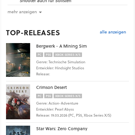
Shooter auch für Solisten
mehr anzeigen
TOP-RELEASES
alle anzeigen
Bergwerk - A Mining Sim
PC
PS5
XBOX SERIES X/S
Genre: Technische Simulation
Entwickler: Hindsight Studios
Release:
Crimson Desert
PC
PS5
XBOX SERIES X/S
Genre: Action-Adventure
Entwickler: Pearl Abyss
Release: 19.03.2026 (PC, PS5, Xbox Series X/S)
Star Wars: Zero Company