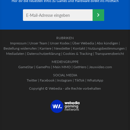
Hol' dir die neuesten Infos zu Games und Hardware direkt ins Postfach
RUBRIKEN
Impressum
|
Unser Team
|
Unser Kodex
|
Über Webedia
|
Abo kündigen
|
Bestellung widerrufen
|
Karriere
|
Newsletter
|
Kontakt
|
Nutzungsbestimmungen
|
Mediadaten
|
Datenschutzerklärung
|
Cookies & Tracking
|
Transparenzbericht
MEDIENGRUPPE
GameStar
|
GamePro
|
Mein MMO
|
GetHero
|
Jeuxvideo.com
SOCIAL MEDIA
Twitter
|
Facebook
|
Instagram
|
TikTok
|
WhatsApp
Copyright © Webedia - alle Rechte vorbehalten