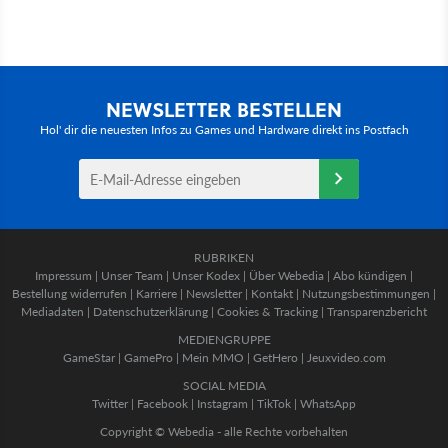
NEWSLETTER BESTELLEN
Hol' dir die neuesten Infos zu Games und Hardware direkt ins Postfach
RUBRIKEN
Impressum
|
Unser Team
|
Unser Kodex
|
Über Webedia
|
Abo kündigen
|
Bestellung widerrufen
|
Karriere
|
Newsletter
|
Kontakt
|
Nutzungsbestimmungen
|
Mediadaten
|
Datenschutzerklärung
|
Cookies & Tracking
|
Transparenzbericht
MEDIENGRUPPE
GameStar
|
GamePro
|
Mein MMO
|
GetHero
|
Jeuxvideo.com
SOCIAL MEDIA
Twitter
|
Facebook
|
Instagram
|
TikTok
|
WhatsApp
Copyright © Webedia - alle Rechte vorbehalten