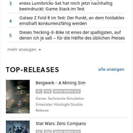
3
erstes Lumibricks-Set hat mich jetzt nachhaltig
beeindruckt: Game Stack im Test
Galaxy Z Fold 8 im Test: Der Punkt, an dem Foldables
4
ernsthaft konkurrenzfähig werden
Dieses Trecking-E-Bike ist eines der spaßigsten, auf
5
denen ich je saß – für die Hälfte des üblichen Preises
mehr anzeigen
TOP-RELEASES
alle anzeigen
Bergwerk - A Mining Sim
PC
PS5
XBOX SERIES X/S
Genre: Technische Simulation
Entwickler: Hindsight Studios
Release:
Star Wars: Zero Company
PC
PS5
XBOX SERIES X/S