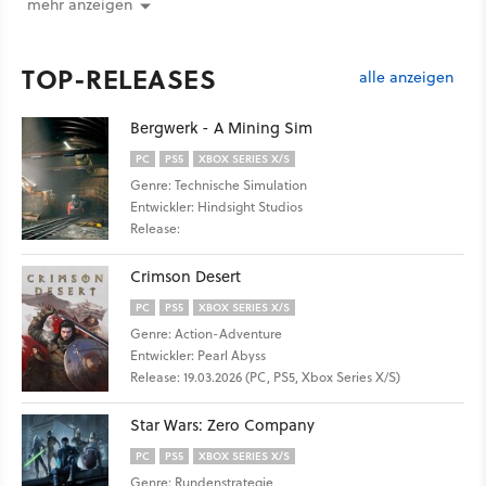
mehr anzeigen
TOP-RELEASES
alle anzeigen
Bergwerk - A Mining Sim
PC
PS5
XBOX SERIES X/S
Genre: Technische Simulation
Entwickler: Hindsight Studios
Release:
Crimson Desert
PC
PS5
XBOX SERIES X/S
Genre: Action-Adventure
Entwickler: Pearl Abyss
Release: 19.03.2026 (PC, PS5, Xbox Series X/S)
Star Wars: Zero Company
PC
PS5
XBOX SERIES X/S
Genre: Rundenstrategie