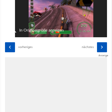
In Originalgröße anzeigen
vorheriges
nächstes